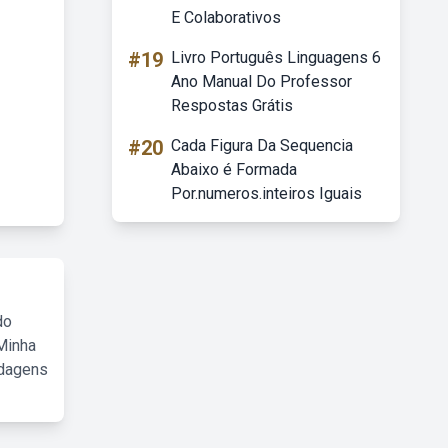
E Colaborativos
#19
Livro Português Linguagens 6
Ano Manual Do Professor
Respostas Grátis
#20
Cada Figura Da Sequencia
Abaixo é Formada
Por.numeros.inteiros Iguais
do
Minha
rdagens