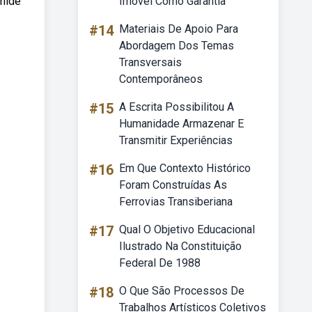
âmide
Imóvel Como Garantia
#14
Materiais De Apoio Para
Abordagem Dos Temas
Transversais
Contemporâneos
#15
A Escrita Possibilitou A
Humanidade Armazenar E
Transmitir Experiências
#16
Em Que Contexto Histórico
Foram Construídas As
Ferrovias Transiberiana
#17
Qual O Objetivo Educacional
Ilustrado Na Constituição
Federal De 1988
#18
O Que São Processos De
Trabalhos Artísticos Coletivos