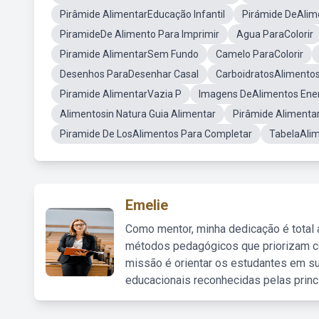
Pirâmide AlimentarEducação Infantil
Pirámide DeAlim
PiramideDe Alimento Para Imprimir
Agua ParaColorir
Piramide AlimentarSem Fundo
Camelo ParaColorir
Desenhos ParaDesenhar Casal
CarboidratosAlimento
Piramide AlimentarVazia P
Imagens DeAlimentos Ener
Alimentosin Natura Guia Alimentar
Pirâmide Alimenta
Piramide De LosAlimentos Para Completar
TabelaAli
Emelie
Como mentor, minha dedicação é total
métodos pedagógicos que priorizam co
missão é orientar os estudantes em su
educacionais reconhecidas pelas princ