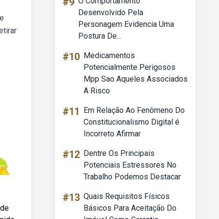
#9
O Comportamento
Desenvolvido Pela
de
Personagem Evidencia Uma
tirar
Postura De...
#10
Medicamentos
Potencialmente Perigosos
Mpp Sao Aqueles Associados
A Risco
#11
Em Relação Ao Fenômeno Do
Constitucionalismo Digital é
Incorreto Afirmar
#12
Dentre Os Principais
Potenciais Estressores No
Trabalho Podemos Destacar
#13
Quais Requisitos Físicos
 de
Básicos Para Aceitação Do