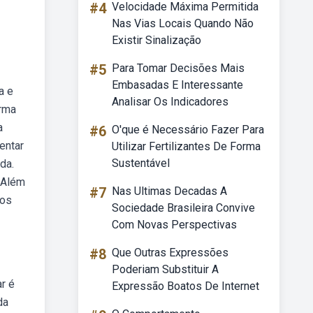
#4
Velocidade Máxima Permitida
Nas Vias Locais Quando Não
Existir Sinalização
#5
Para Tomar Decisões Mais
Embasadas E Interessante
a e
Analisar Os Indicadores
orma
a
#6
O'que é Necessário Fazer Para
entar
Utilizar Fertilizantes De Forma
Sustentável
da.
 Além
#7
Nas Ultimas Decadas A
cos
Sociedade Brasileira Convive
Com Novas Perspectivas
#8
Que Outras Expressões
Poderiam Substituir A
r é
Expressão Boatos De Internet
da