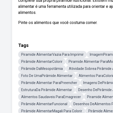
complete sua própria pirâmide nutricional. Existem m
alimentar é uma ferramenta utilizada para orientar e 
alimentos.
Pinte os alimentos que você costuma comer.
Tags
Piramide AlimentarVazia Para Imprimir
ImagemPiramid
Pirâmide AlimentarColorir
Piramide Alimentar ParaMon
Pirâmide DaMesopotâmia
Atividade Sobrea Pirâmide 
Foto De UmaPirâmide Alimentar
Alimentos ParaColori
Pirâmide Alimentar ParaPreencher
Imagens DePirâmi
EstruturaDa Pirâmide Alimentar
Desenho DePirâmide A
Alimentos Saudaveis ParaEmagrecer
Piramide Alimen
Pirâmide AlimentarFuncional
Desenhos DeAlimentos Pa
Pirâmide AlimentarMagali Para Colorir
Pirâmide Alim