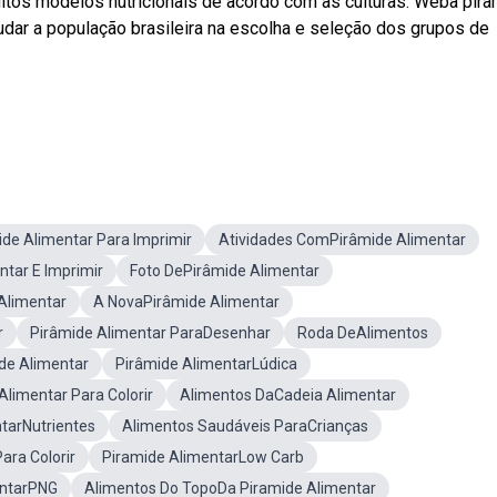
uitos modelos nutricionais de acordo com as culturas. Weba pir
ajudar a população brasileira na escolha e seleção dos grupos de
e Alimentar Para Imprimir
Atividades ComPirâmide Alimentar
tar E Imprimir
Foto DePirâmide Alimentar
Alimentar
A NovaPirâmide Alimentar
r
Pirâmide Alimentar ParaDesenhar
Roda DeAlimentos
de Alimentar
Pirâmide AlimentarLúdica
limentar Para Colorir
Alimentos DaCadeia Alimentar
tarNutrientes
Alimentos Saudáveis ParaCrianças
ra Colorir
Piramide AlimentarLow Carb
entarPNG
Alimentos Do TopoDa Piramide Alimentar