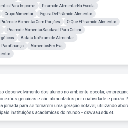
entos Para Imprimir
Piramide AlimentarNa Escola
GrupoAlimentar
Figura DePirâmide Alimentar
Pirâmide AlimentarCom Porções
O Que EPiramide Alimentar
s
Piramide AlimentarSaudavel Para Colorir
géticos
Batata NaPiramide Alimentar
r ParaCriança
AlimentosEm Eva
mentar
 ao desenvolvimento dos alunos no ambiente escolar, empregan
nexões genuínas e são alimentados por criatividade e paixão. 
a jornada para se tornarem uma geração notável, utilizando abo
ipais instituições acadêmicas do mundo - dsw.aau.edu.et.