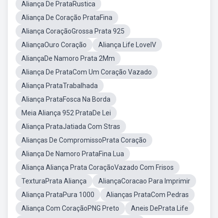
Aliança De PrataRustica
Aliança De Coração PrataFina
Aliança CoraçãoGrossa Prata 925
AliançaOuro Coração
Aliança Life LoveIV
AliançaDe Namoro Prata 2Mm
Aliança De PrataCom Um Coração Vazado
Aliança PrataTrabalhada
Aliança PrataFosca Na Borda
Meia Aliança 952 PrataDe Lei
Aliança PrataJatiada Com Stras
Alianças De CompromissoPrata Coração
Aliança De Namoro PrataFina Lua
Aliança Aliança Prata CoraçãoVazado Com Frisos
TexturaPrata Aliança
AliançaCoracao Para Imprimir
Aliança PrataPura 1000
Alianças PrataCom Pedras
Aliança Com CoraçãoPNG Preto
Aneis DePrata Life