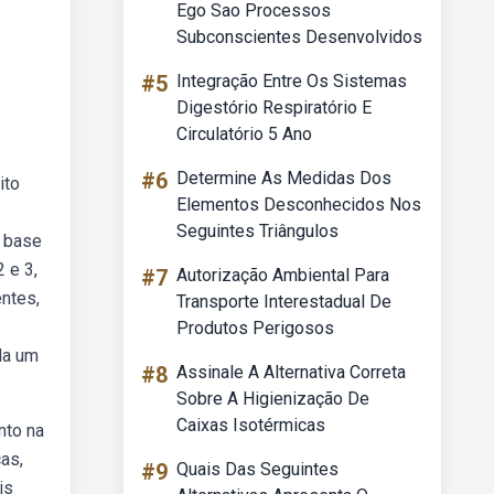
Ego Sao Processos
Subconscientes Desenvolvidos
#5
Integração Entre Os Sistemas
Digestório Respiratório E
Circulatório 5 Ano
#6
Determine As Medidas Dos
ito
Elementos Desconhecidos Nos
Seguintes Triângulos
m base
 e 3,
#7
Autorização Ambiental Para
ntes,
Transporte Interestadual De
Produtos Perigosos
da um
#8
Assinale A Alternativa Correta
Sobre A Higienização De
Caixas Isotérmicas
nto na
as,
#9
Quais Das Seguintes
is