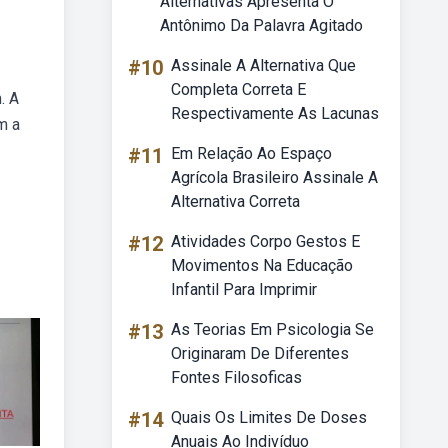
Alternativas Apresenta O
Antônimo Da Palavra Agitado
#10
Assinale A Alternativa Que
Completa Correta E
. A
Respectivamente As Lacunas
m a
#11
Em Relação Ao Espaço
Agrícola Brasileiro Assinale A
Alternativa Correta
#12
Atividades Corpo Gestos E
Movimentos Na Educação
Infantil Para Imprimir
#13
As Teorias Em Psicologia Se
Originaram De Diferentes
Fontes Filosoficas
#14
Quais Os Limites De Doses
Anuais Ao Indivíduo