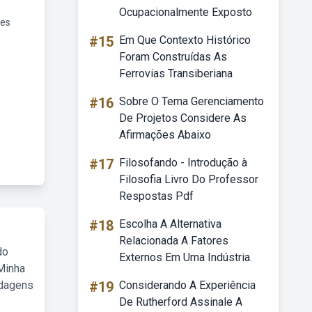
Ocupacionalmente Exposto
res
#15
Em Que Contexto Histórico
Foram Construídas As
Ferrovias Transiberiana
#16
Sobre O Tema Gerenciamento
De Projetos Considere As
Afirmações Abaixo
#17
Filosofando - Introdução à
Filosofia Livro Do Professor
Respostas Pdf
#18
Escolha A Alternativa
Relacionada A Fatores
do
Externos Em Uma Indústria.
Minha
rdagens
#19
Considerando A Experiência
De Rutherford Assinale A