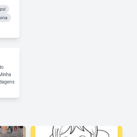
zol
lona
do
Minha
rdagens