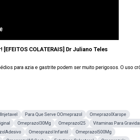
 [EFEITOS COLATERAIS] Dr Juliano Teles
médios para azia e gastrite podem ser muito perigosos. O uso cr
Injetavel
Para Que Serve OOmeprazol
OmeprazolXarope
ginal
Omeprazol30Mg
Omeprazol25
Vitaminas Para Gravida
olAdesivo
Omeoprazol Infantil
Omeprazol500Mg