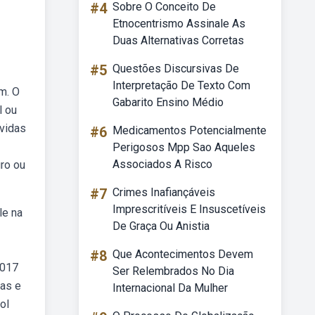
#4
Sobre O Conceito De
Etnocentrismo Assinale As
Duas Alternativas Corretas
#5
Questões Discursivas De
Interpretação De Texto Com
m. O
Gabarito Ensino Médio
l ou
vidas
#6
Medicamentos Potencialmente
Perigosos Mpp Sao Aqueles
Associados A Risco
ro ou
#7
Crimes Inafiançáveis
Imprescritíveis E Insuscetíveis
le na
De Graça Ou Anistia
#8
Que Acontecimentos Devem
2017
Ser Relembrados No Dia
mas e
Internacional Da Mulher
ol