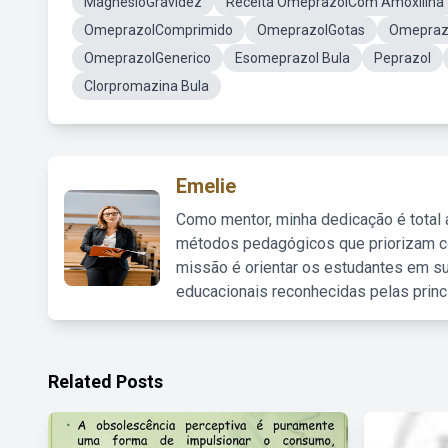
MagnésioGravidez
Receita OmeprazolCom Amoxilina
OmeprazolComprimido
OmeprazolGotas
Omeprazo
OmeprazolGenerico
Esomeprazol Bula
Peprazol
Clorpromazina Bula
Emelie
Como mentor, minha dedicação é total
métodos pedagógicos que priorizam co
missão é orientar os estudantes em su
educacionais reconhecidas pelas princ
Related Posts