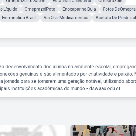
Omeprazol10 Sache
Estatinas Colesterol
Omeprazole
lLíquido
OmeprazolPote
Enoxaparina Bula
Fotos DeOmepra
Ivermectina Brasil
Via Oral Medicamentos
Acetato De Predniso
 ao desenvolvimento dos alunos no ambiente escolar, empregan
nexões genuínas e são alimentados por criatividade e paixão. 
a jornada para se tornarem uma geração notável, utilizando abo
ipais instituições acadêmicas do mundo - dsw.aau.edu.et.