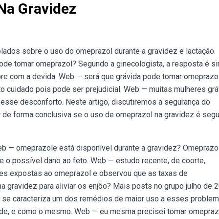
a Gravidez
dos sobre o uso do omeprazol durante a gravidez e lactação.
de tomar omeprazol? Segundo a ginecologista, a resposta é si
pre com a devida. Web — será que grávida pode tomar omeprazo
 cuidado pois pode ser prejudicial. Web — muitas mulheres grá
esse desconforto. Neste artigo, discutiremos a segurança do
 de forma conclusiva se o uso de omeprazol na gravidez é segu
eb — omeprazole está disponível durante a gravidez? Omeprazo
e o possível dano ao feto. Web — estudo recente, de coorte,
tes expostas ao omeprazol e observou que as taxas de
gravidez para aliviar os enjôo? Mais posts no grupo julho de 
l se caracteriza um dos remédios de maior uso a esses proble
saúde, e como o mesmo. Web — eu mesma precisei tomar omepraz