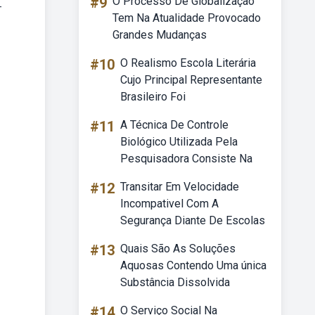
#9
O Processo De Globalização
—
Tem Na Atualidade Provocado
Grandes Mudanças
#10
O Realismo Escola Literária
Cujo Principal Representante
Brasileiro Foi
#11
A Técnica De Controle
Biológico Utilizada Pela
Pesquisadora Consiste Na
#12
Transitar Em Velocidade
Incompativel Com A
Segurança Diante De Escolas
#13
Quais São As Soluções
Aquosas Contendo Uma única
Substância Dissolvida
#14
O Serviço Social Na