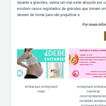
durante a gravidez, sentia um mal estar absurdo por c
existem casos registados de grávidas que tomam omep
deixam de tomar para não prejudicar a.
For more infor
embarazo omeprazol
omeprazol embara
malo
mentiras
recomendacione
verdades lactanci
protones bomba