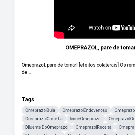
OMEPRAZOL, pare de tomar!
Omeprazol, pare de tomar! [efeitos colaterais] Os re
de ...
Tags
OmeprazolBula
OmeprazolEndovenoso
Omeprazol
OmeprazolCarte La
IconeOmeprazol
OmeprazolOri
Diluente DoOmeprazol
OmeprazolReceita
Omepraz