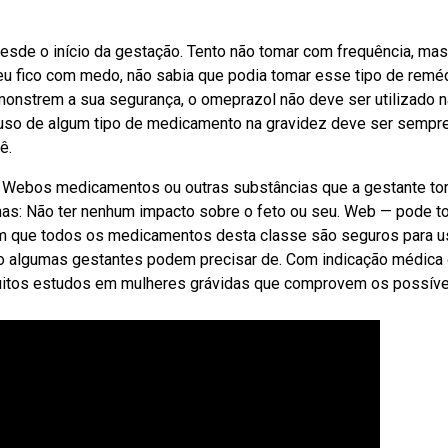
sde o início da gestação. Tento não tomar com frequência, ma
 eu fico com medo, não sabia que podia tomar esse tipo de remé
monstrem a sua segurança, o omeprazol não deve ser utilizado 
 uso de algum tipo de medicamento na gravidez deve ser sempr
ê.
 Webos medicamentos ou outras substâncias que a gestante t
rmas: Não ter nenhum impacto sobre o feto ou seu. Web — pode t
am que todos os medicamentos desta classe são seguros para u
to algumas gestantes podem precisar de. Com indicação médica
uitos estudos em mulheres grávidas que comprovem os possíve