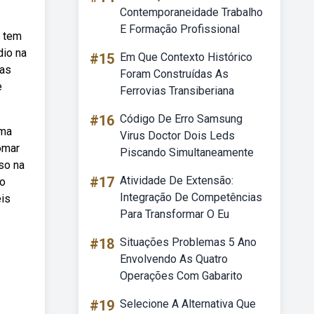
Contemporaneidade Trabalho
E Formação Profissional
s tem
dio na
#15
Em Que Contexto Histórico
nas
Foram Construídas As
e
Ferrovias Transiberiana
#16
Código De Erro Samsung
oma
Virus Doctor Dois Leds
omar
Piscando Simultaneamente
so na
#17
Atividade De Extensão:
 o
Integração De Competências
is
Para Transformar O Eu
#18
Situações Problemas 5 Ano
Envolvendo As Quatro
Operações Com Gabarito
#19
Selecione A Alternativa Que