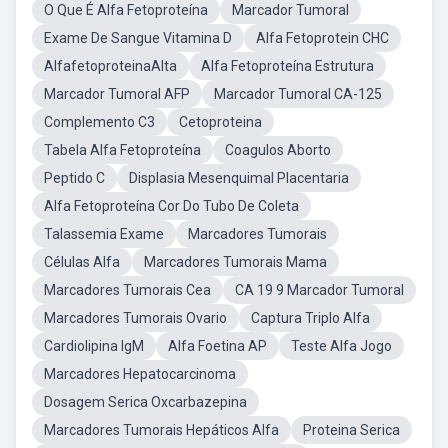
O Que É Alfa Fetoproteína
Marcador Tumoral
Exame De Sangue Vitamina D
Alfa Fetoprotein CHC
AlfafetoproteinaAlta
Alfa Fetoproteína Estrutura
Marcador Tumoral AFP
Marcador Tumoral CA-125
Complemento C3
Cetoproteina
Tabela Alfa Fetoproteína
Coagulos Aborto
Peptido C
Displasia Mesenquimal Placentaria
Alfa Fetoproteína Cor Do Tubo De Coleta
Talassemia Exame
Marcadores Tumorais
Células Alfa
Marcadores Tumorais Mama
Marcadores Tumorais Cea
CA 19 9 Marcador Tumoral
Marcadores Tumorais Ovario
Captura Triplo Alfa
Cardiolipina IgM
Alfa Foetina AP
Teste Alfa Jogo
Marcadores Hepatocarcinoma
Dosagem Serica Oxcarbazepina
Marcadores Tumorais Hepáticos Alfa
Proteina Serica