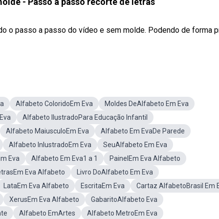
olde - Passo a passo recorte de letras
indo o passo a passo do vídeo e sem molde. Podendo de forma p
va
Alfabeto ColoridoEm Eva
Moldes DeAlfabeto Em Eva
 Eva
Alfabeto IlustradoPara Educação Infantil
Alfabeto MaiusculoEm Eva
Alfabeto Em EvaDe Parede
Alfabeto InlustradoEm Eva
SeuAlfabeto Em Eva
Em Eva
Alfabeto Em Eva1 a 1
PainelEm Eva Alfabeto
etrasEm Eva Alfabeto
Livro DoAlfabeto Em Eva
LataEm Eva Alfabeto
EscritaEm Eva
Cartaz AlfabetoBrasil Em 
XerusEm Eva Alfabeto
GabaritoAlfabeto Eva
nte
Alfabeto EmArtes
Alfabeto MetroEm Eva