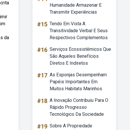
crita
Humanidade Armazenar E
Transmitir Experiências
imir
com
#15
Tendo Em Vista A
Transitividade Verbal E Seus
es da
Respectivos Complementos
#16
Serviços Ecossistêmicos Que
São Aqueles Benefícios
Diretos E Indiretos
#17
As Esponjas Desempenham
Papéis Importantes Em
Muitos Habitats Marinhos
#18
A Inovação Contribuiu Para O
Rápido Progresso
Tecnológico Da Sociedade
#19
Sobre A Propriedade