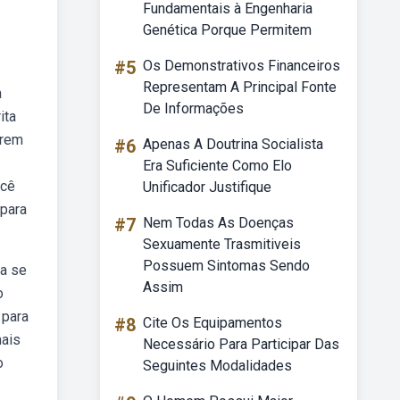
Fundamentais à Engenharia
Genética Porque Permitem
#5
Os Demonstrativos Financeiros
Representam A Principal Fonte
a
De Informações
ita
arem
#6
Apenas A Doutrina Socialista
Era Suficiente Como Elo
ocê
Unificador Justifique
 para
#7
Nem Todas As Doenças
Sexuamente Trasmitiveis
Possuem Sintomas Sendo
la se
Assim
o
 para
#8
Cite Os Equipamentos
mais
Necessário Para Participar Das
o
Seguintes Modalidades