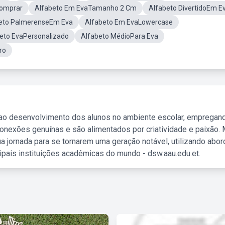
Comprar
Alfabeto Em EvaTamanho 2 Cm
Alfabeto DivertidoEm E
eto PalmerenseEm Eva
Alfabeto Em EvaLowercase
eto EvaPersonalizado
Alfabeto MédioPara Eva
ro
 ao desenvolvimento dos alunos no ambiente escolar, empregan
nexões genuínas e são alimentados por criatividade e paixão. 
a jornada para se tornarem uma geração notável, utilizando abo
ipais instituições acadêmicas do mundo - dsw.aau.edu.et.