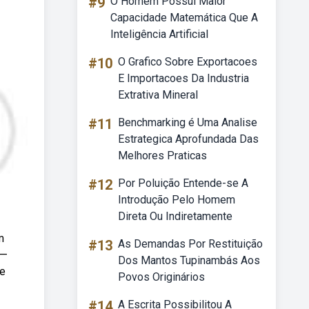
#9
O Homem Possui Maior
Capacidade Matemática Que A
Inteligência Artificial
#10
O Grafico Sobre Exportacoes
E Importacoes Da Industria
Extrativa Mineral
#11
Benchmarking é Uma Analise
Estrategica Aprofundada Das
Melhores Praticas
#12
Por Poluição Entende-se A
Introdução Pelo Homem
Direta Ou Indiretamente
m
#13
As Demandas Por Restituição
 —
Dos Mantos Tupinambás Aos
de
Povos Originários
#14
A Escrita Possibilitou A