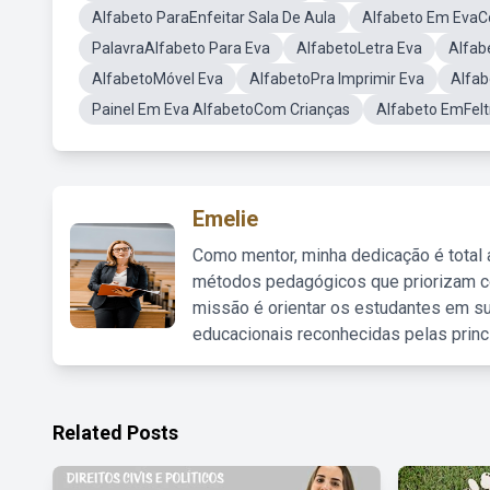
Alfabeto ParaEnfeitar Sala De Aula
Alfabeto Em Eva
PalavraAlfabeto Para Eva
AlfabetoLetra Eva
Alfab
AlfabetoMóvel Eva
AlfabetoPra Imprimir Eva
Alfab
Painel Em Eva AlfabetoCom Crianças
Alfabeto EmFelt
Emelie
Como mentor, minha dedicação é total
métodos pedagógicos que priorizam co
missão é orientar os estudantes em su
educacionais reconhecidas pelas princ
Related Posts