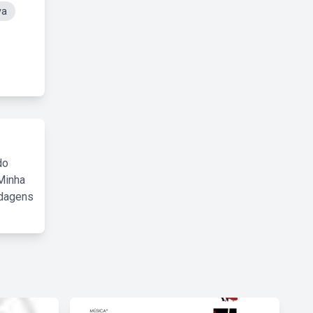
va
do
Minha
rdagens