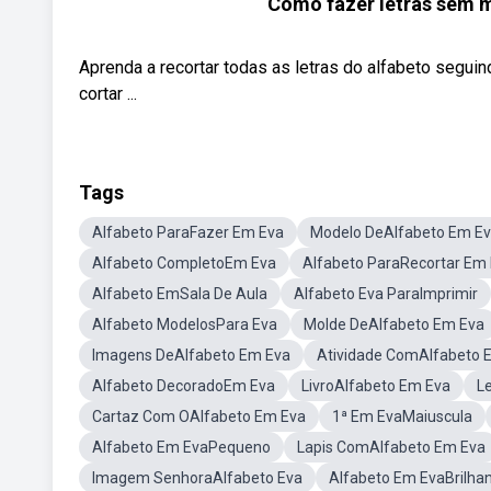
Como fazer letras sem m
Aprenda a recortar todas as letras do alfabeto segu
cortar ...
Tags
Alfabeto ParaFazer Em Eva
Modelo DeAlfabeto Em E
Alfabeto CompletoEm Eva
Alfabeto ParaRecortar Em
Alfabeto EmSala De Aula
Alfabeto Eva ParaImprimir
Alfabeto ModelosPara Eva
Molde DeAlfabeto Em Eva
Imagens DeAlfabeto Em Eva
Atividade ComAlfabeto 
Alfabeto DecoradoEm Eva
LivroAlfabeto Em Eva
L
Cartaz Com OAlfabeto Em Eva
1ª Em EvaMaiuscula
Alfabeto Em EvaPequeno
Lapis ComAlfabeto Em Eva
Imagem SenhoraAlfabeto Eva
Alfabeto Em EvaBrilha