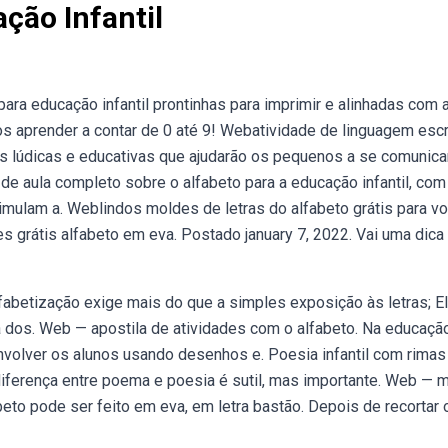
ção Infantil
ara educação infantil prontinhas para imprimir e alinhadas com 
aprender a contar de 0 até 9! Webatividade de linguagem escr
es lúdicas e educativas que ajudarão os pequenos a se comunic
e aula completo sobre o alfabeto para a educação infantil, com
imulam a. Weblindos moldes de letras do alfabeto grátis para v
des grátis alfabeto em eva. Postado january 7, 2022. Vai uma dica
fabetização exige mais do que a simples exposição às letras; E
 dos. Web — apostila de atividades com o alfabeto. Na educaçã
senvolver os alunos usando desenhos e. Poesia infantil com rimas
diferença entre poema e poesia é sutil, mas importante. Web — 
beto pode ser feito em eva, em letra bastão. Depois de recortar 