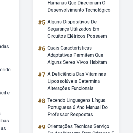
Humanas Que Direcionam O
Desenvolvimento Tecnológico
#5
Alguns Dispositivos De
Segurança Utilizados Em
Circuitos Elétricos Possuem
hadas
#6
Quais Características
Adaptativas Permitem Que
Alguns Seres Vivos Habitam
lorido
#7
A Deficiência Das Vitaminas
Lipossolúveis Determina
Alterações Funcionais
cil e
#8
Tecendo Linguagens Língua
Portuguesa 6 Ano Manual Do
a
Professor Respostas
inhas
#9
Orientações Técnicas Serviço
 as