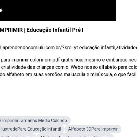
PRIMIR | Educação Infantil Pré I
aprendendocomlulu.com.br/?src=yt educação infantil,atividades 
para imprimir colorir em pdf grátis hoje mesmo e embarque ne
riatividade das crianças com o. Webo nosso alfabeto para colo
o alfabeto em suas versões maiúscula e minúscula, o que facili
a ImprimirTamanho Médio Colorido
 IlustradoPara Educação Infantil
Alfabeto 3DPara Imprimir