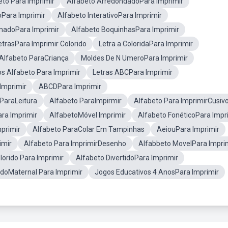
eto Para Imprimir
Alfabeto ArredondadoPara Imprimir
oPara Imprimir
Alfabeto InterativoPara Imprimir
madoPara Imprimir
Alfabeto BoquinhasPara Imprimir
etrasPara Imprimir Colorido
Letra a ColoridaPara Imprimir
Alfabeto ParaCriança
Moldes De N UmeroPara Imprimir
s Alfabeto Para Imprimir
Letras ABCPara Imprimir
Imprimir
ABCDPara Imprimir
ParaLeitura
Alfabeto ParaImpirmir
Alfabeto Para ImprimirCusiv
ara Imprimir
AlfabetoMóvel Imprimir
Alfabeto FonéticoPara Impr
mprimir
Alfabeto ParaColar Em Tampinhas
AeiouPara Imprimir
imir
Alfabeto Para ImprimirDesenho
Alfabbeto MovelPara Impri
orido Para Imprimir
Alfabeto DivertidoPara Imprimir
idoMaternal Para Imprimir
Jogos Educativos 4 AnosPara Imprimir