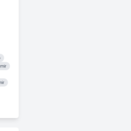
o
imir
mir