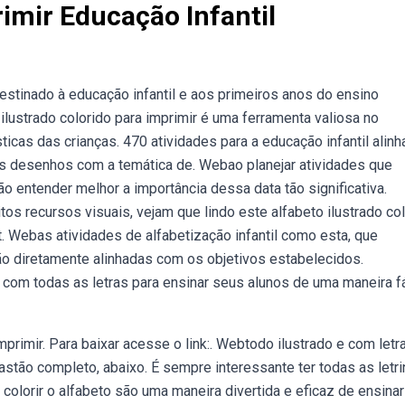
imir Educação Infantil
stinado à educação infantil e aos primeiros anos do ensino
o ilustrado colorido para imprimir é uma ferramenta valiosa no
icas das crianças. 470 atividades para a educação infantil alin
s desenhos com a temática de. Webao planejar atividades que
 entender melhor a importância dessa data tão significativa.
os recursos visuais, vejam que lindo este alfabeto ilustrado co
t. Webas atividades de alfabetização infantil como esta, que
ão diretamente alinhadas com os objetivos estabelecidos.
o com todas as letras para ensinar seus alunos de uma maneira fá
primir. Para baixar acesse o link:. Webtodo ilustrado e com letr
astão completo, abaixo. É sempre interessante ter todas as letr
olorir o alfabeto são uma maneira divertida e eficaz de ensinar