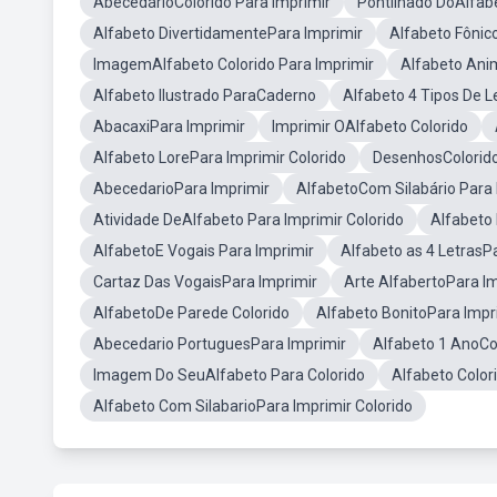
AbecedárioColorido Para Imprimir
Pontilhado DoAlfab
Alfabeto DivertidamentePara Imprimir
Alfabeto Fônic
ImagemAlfabeto Colorido Para Imprimir
Alfabeto Ani
Alfabeto Ilustrado ParaCaderno
Alfabeto 4 Tipos De L
AbacaxiPara Imprimir
Imprimir OAlfabeto Colorido
Alfabeto LorePara Imprimir Colorido
DesenhosColorido
AbecedarioPara Imprimir
AlfabetoCom Silabário Para 
Atividade DeAlfabeto Para Imprimir Colorido
Alfabeto 
AlfabetoE Vogais Para Imprimir
Alfabeto as 4 LetrasP
Cartaz Das VogaisPara Imprimir
Arte AlfabertoPara I
AlfabetoDe Parede Colorido
Alfabeto BonitoPara Impr
Abecedario PortuguesPara Imprimir
Alfabeto 1 AnoCol
Imagem Do SeuAlfabeto Para Colorido
Alfabeto Color
Alfabeto Com SilabarioPara Imprimir Colorido