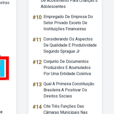
De Acolhimento Para Crianças E
letras
Adolescentes
#10
Empregado De Empresa Do
Setor Privado Exceto De
Instituições Financeiras
#11
Considerando Os Aspectos
De Qualidade E Produtividade
Segundo Sprague Jr
#12
Conjunto De Documentos
Produzidos E Acumulados
Por Uma Entidade Coletiva
#13
Qual A Primeira Constituição
Brasileira A Positivar Os
Direitos Sociais
#14
Cite Três Funções Das
 e
Câmaras Municipais Nas