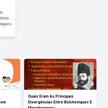
do
Minha
rdagens
Quais Eram As Principais
Com
Divergências Entre Bolcheviques E
Mencheviques