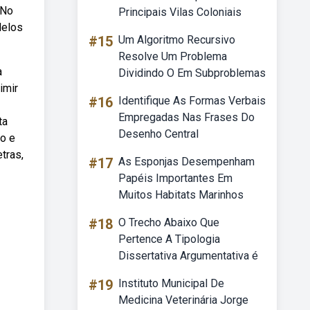
 No
Principais Vilas Coloniais
delos
#15
Um Algoritmo Recursivo
Resolve Um Problema
a
Dividindo O Em Subproblemas
imir
#16
Identifique As Formas Verbais
Empregadas Nas Frases Do
ta
Desenho Central
to e
tras,
#17
As Esponjas Desempenham
Papéis Importantes Em
Muitos Habitats Marinhos
#18
O Trecho Abaixo Que
Pertence A Tipologia
Dissertativa Argumentativa é
#19
Instituto Municipal De
Medicina Veterinária Jorge