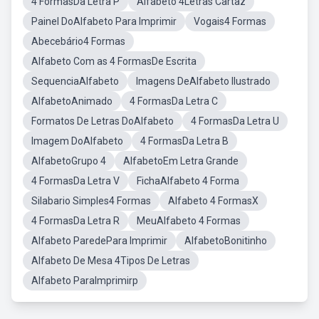
4 FormasDa Letra P
Alfabeto 4Letras Cartaz
Painel DoAlfabeto Para Imprimir
Vogais4 Formas
Abecebário4 Formas
Alfabeto Com as 4 FormasDe Escrita
SequenciaAlfabeto
Imagens DeAlfabeto Ilustrado
AlfabetoAnimado
4 FormasDa Letra C
Formatos De Letras DoAlfabeto
4 FormasDa Letra U
Imagem DoAlfabeto
4 FormasDa Letra B
AlfabetoGrupo 4
AlfabetoEm Letra Grande
4 FormasDa Letra V
FichaAlfabeto 4 Forma
Silabario Simples4 Formas
Alfabeto 4 FormasX
4 FormasDa Letra R
MeuAlfabeto 4 Formas
Alfabeto ParedePara Imprimir
AlfabetoBonitinho
Alfabeto De Mesa 4Tipos De Letras
Alfabeto ParaImprimirp