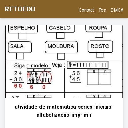
RETOEDU
Contact
Tos
DMCA
atividade-de-matematica-series-iniciais-
alfabetizacao-imprimir