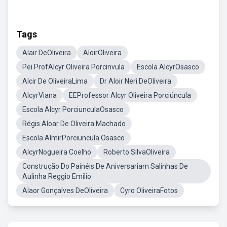
Tags
Alair DeOliveira
AloirOliveira
Pei ProfAlcyr Oliveira Porcinvula
Escola AlcyrOsasco
Alcir De OliveiraLima
Dr Aloir Neri DeOliveira
AlcyrViana
EEProfessor Alcyr Oliveira Porciúncula
Escola Alcyr PorciunculaOsasco
Régis Aloar De Oliveira Machado
Escola AlmirPorciuncula Osasco
AlcyrNogueira Coelho
Roberto SilvaOliveira
Construção Do Painéis De Aniversariam Salinhas De
Aulinha Reggio Emilio
Alaor Gonçalves DeOliveira
Cyro OliveiraFotos