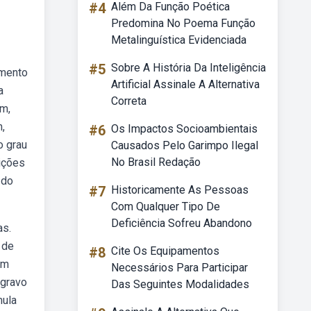
#4
Além Da Função Poética
Predomina No Poema Função
Metalinguística Evidenciada
#5
Sobre A História Da Inteligência
amento
Artificial Assinale A Alternativa
a
Correta
em,
m,
#6
Os Impactos Socioambientais
o grau
Causados Pelo Garimpo Ilegal
No Brasil Redação
ições
 do
#7
Historicamente As Pessoas
Com Qualquer Tipo De
Deficiência Sofreu Abandono
as.
 de
#8
Cite Os Equipamentos
um
Necessários Para Participar
agravo
Das Seguintes Modalidades
mula