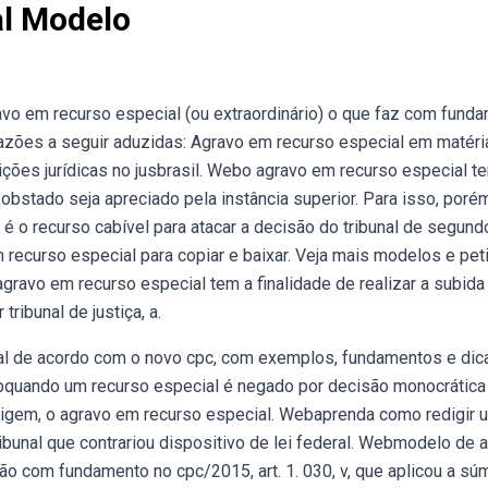
l Modelo
o em recurso especial (ou extraordinário) o que faz com fund
 razões a seguir aduzidas: Agravo em recurso especial em matéri
tições jurídicas no jusbrasil. Webo agravo em recurso especial t
 obstado seja apreciado pela instância superior. Para isso, poré
é o recurso cabível para atacar a decisão do tribunal de segund
recurso especial para copiar e baixar. Veja mais modelos e pet
agravo em recurso especial tem a finalidade de realizar a subida
ribunal de justiça, a.
l de acordo com o novo cpc, com exemplos, fundamentos e dic
bquando um recurso especial é negado por decisão monocrática
rigem, o agravo em recurso especial. Webaprenda como redigir 
ibunal que contrariou dispositivo de lei federal. Webmodelo de 
ão com fundamento no cpc/2015, art. 1. 030, v, que aplicou a sú