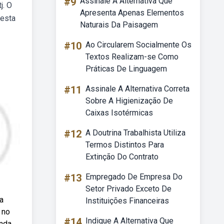
#9
Assinale A Alternativa Que
j. O
Apresenta Apenas Elementos
nesta
Naturais Da Paisagem
#10
Ao Circularem Socialmente Os
Textos Realizam-se Como
Práticas De Linguagem
#11
Assinale A Alternativa Correta
Sobre A Higienização De
Caixas Isotérmicas
#12
A Doutrina Trabalhista Utiliza
Termos Distintos Para
Extinção Do Contrato
#13
Empregado De Empresa Do
Setor Privado Exceto De
a
Instituições Financeiras
 no
#14
Indique A Alternativa Que
enda