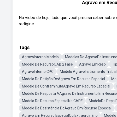
Agravo em Recur
No vídeo de hoje, tudo que você precisa saber sobre
redigir e ...
Tags
AgravoInterno Modelo
Modelos De AgravoDe Instrum
Modelo De RecursoOAB 2 Fase
Agravo EmResp
Ti
AgravoInterno CPC
Modelo AgravoInstrumento Trabal
Modelo De Petição DeAgravo Em Recurso Especial
Mod
Modelo De ContraminutaAgravo Em Recurso Especial
Modelo De Resposta AAgravo De Instrumento Em Recurso
Modelo De Recurso EspecialNo CARF
ModeloDe Peça R
Modelo De Desistência DoAgravo Em Recurso Especial
Agravo Em Recurso EspecialOu Extraordinário
Modelo 