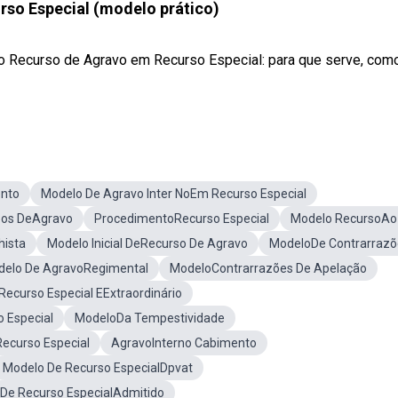
so Especial (modelo prático)
 o Recurso de Agravo em Recurso Especial: para que serve, com
ento
Modelo De Agravo Inter NoEm Recurso Especial
pos DeAgravo
ProcedimentoRecurso Especial
Modelo RecursoAo 
hista
Modelo Inicial DeRecurso De Agravo
ModeloDe Contrarrazõ
elo De AgravoRegimental
ModeloContrarrazões De Apelação
Recurso Especial EExtraordinário
 Especial
ModeloDa Tempestividade
ecurso Especial
AgravoInterno Cabimento
Modelo De Recurso EspecialDpvat
De Recurso EspecialAdmitido