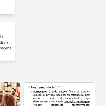
do
Minha
rdagens