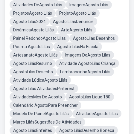
Atividades DeAgosto Lilás
ImagemAgosto Lilás
ProjetosAgosto Lilás
ProjetoAgosto Lilás
Agosto Lilás2024
Agosto LilásDenuncie
DinâmicaAgosto Lilás
ArteAgosto Lilás
Painel RedondoAgosto Lilas
AgostoLilas Desenhos
Poema AgostoLilas
Agosto LilásNa Escola
ArtesanatoAgosto Lilás
Imagens DeAgosto Lilas
Agosto LilásResumo
Atividade AgostoLilas Criança
AgostoLilas Desenho
LembrancinhoAgosto Lilás
Atividade LúdicaAgosto Lilás
Agosto Lilás AtividadesPinterest
AtividadesMes De Agosto
AgostoLilas Ligue 180
Calendário AgostoPara Preencher
Modelo De PainelAgosto Lilás
AtividadeAgiosto Lilas
Março LilásSugestões De Atividades
Agosto LilásEnfeites
Agosto LilásDesenho Boneca