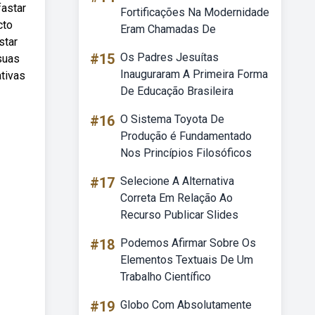
fastar
Fortificações Na Modernidade
cto
Eram Chamadas De
star
#15
Os Padres Jesuítas
suas
Inauguraram A Primeira Forma
tivas
De Educação Brasileira
#16
O Sistema Toyota De
Produção é Fundamentado
Nos Princípios Filosóficos
#17
Selecione A Alternativa
Correta Em Relação Ao
Recurso Publicar Slides
#18
Podemos Afirmar Sobre Os
Elementos Textuais De Um
Trabalho Científico
#19
Globo Com Absolutamente