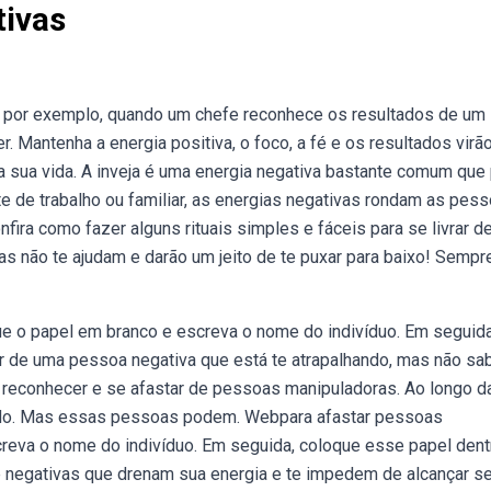
tivas
, por exemplo, quando um chefe reconhece os resultados de um
. Mantenha a energia positiva, o foco, a fé e os resultados virã
 sua vida. A inveja é uma energia negativa bastante comum que
e de trabalho ou familiar, as energias negativas rondam as pess
ira como fazer alguns rituais simples e fáceis para se livrar d
as não te ajudam e darão um jeito de te puxar para baixo! Sempr
e o papel em branco e escreva o nome do indivíduo. Em seguida
r de uma pessoa negativa que está te atrapalhando, mas não sa
a reconhecer e se afastar de pessoas manipuladoras. Ao longo d
odo. Mas essas pessoas podem. Webpara afastar pessoas
creva o nome do indivíduo. Em seguida, coloque esse papel dent
 negativas que drenam sua energia e te impedem de alcançar s