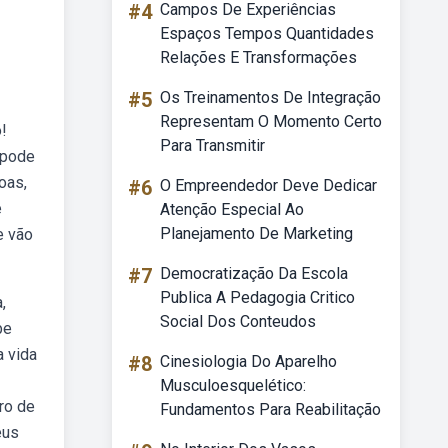
#4
Campos De Experiências
Espaços Tempos Quantidades
Relações E Transformações
#5
Os Treinamentos De Integração
Representam O Momento Certo
o!
Para Transmitir
 pode
oas,
#6
O Empreendedor Deve Dedicar
e
Atenção Especial Ao
Planejamento De Marketing
e vão
#7
Democratização Da Escola
Publica A Pedagogia Critico
,
Social Dos Conteudos
be
a vida
#8
Cinesiologia Do Aparelho
Musculoesquelético:
ro de
Fundamentos Para Reabilitação
eus