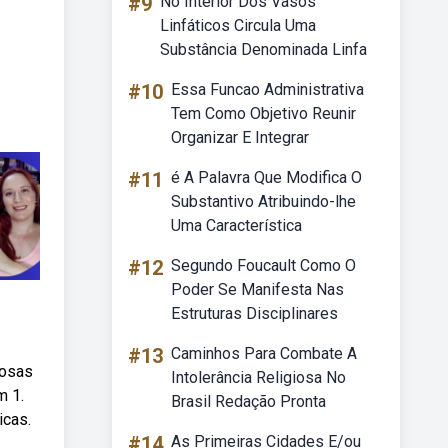
#9
No Interior Dos Vasos
Linfáticos Circula Uma
Substância Denominada Linfa
#10
Essa Funcao Administrativa
Tem Como Objetivo Reunir
Organizar E Integrar
#11
é A Palavra Que Modifica O
Substantivo Atribuindo-lhe
Uma Característica
#12
Segundo Foucault Como O
Poder Se Manifesta Nas
Estruturas Disciplinares
#13
Caminhos Para Combate A
josas
Intolerância Religiosa No
m 1.
Brasil Redação Pronta
icas.
#14
As Primeiras Cidades E/ou