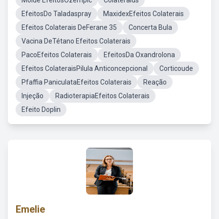
Molde EfeitosOzempic
Colateralds
EfeitosDo Taladaspray
MaxidexEfeitos Colaterais
Efeitos Colaterais DeFerane 35
Concerta Bula
Vacina DeTétano Efeitos Colaterais
PacoEfeitos Colaterais
EfeitosDa Oxandrolona
Efeitos ColateraisPilula Anticoncepcional
Corticoude
Pfaffia PaniculataEfeitos Colaterais
Reação
Injeção
RadioterapiaEfeitos Colaterais
Efeito Doplin
Emelie