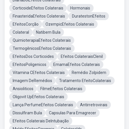
DianabolEfeitos Colaterais
CorticoideEfeitos Colaterais
Hormonais
FinasteridaEfeitos Colaterais
DuratestonEfeitos
EfeitosCorção
OzempicEfeitos Colaterais
Colateral
Natibem Bula
QuimioterapiaEfeitos Colaterais
TermogênicosEfeitos Colaterais
EfeitosDos Corticoides
Efeitos ColateraisClenil
EfeitosPoligenicos
EmamaEfeitos Colaterais
Vitamina CEfeitos Colaterais
Remédio Zolpidem
Imagem DeRemédios
Tratamento EfeitoColaterais
Ansioliticos
FilmeEfeitos Colaterais
Oligovit UpEfeitos Colaterais
Lança PerfumeEfeitos Colaterais
Antirretrovirais
Dissulfiram Bula
Capsulas Para Emagrecer
Efeitos Colaterais DeIntubação