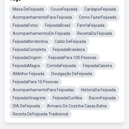
Mesa DeFeijoada
CouveFeijoada
CardapioFeijoada
AcompanhamentoPara Feijoada
Como FazerFeijoada
FeijoadaFotos
FeijoadaBrasil
FarofaFeijoada
AcompanhamentosDe Feijoada
ReceitaDa Feijoada
FeijoadaNordestina
Caldo DeFeijoada
FeijoadaCompleta
FeijoadaBrasileira
FeijoadaOrigem
FeijoadaPara 100 Pessoas
FeijoadaMagra
ComidaFeijoada
FeijoadaCaseira
AMelhor Feijoada
Divulgação DeFeijoada
FeijoadaPara 10 Pessoas
AcompanhamentoPara Feijoadas
HistoriaDa Feijoada
FeijoadaVinagrete
FeijoadaCuritiba
BaconFeijoada
DIA DeFeijoada
Armario De Cozinha Casas Bahia
Receita DeFeijoada Tradicional