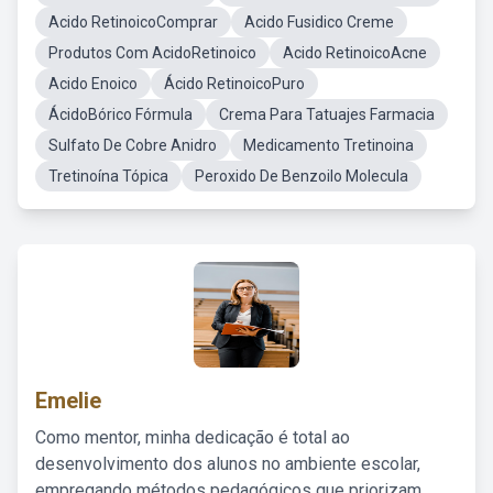
Acido RetinoicoComprar
Acido Fusidico Creme
Produtos Com AcidoRetinoico
Acido RetinoicoAcne
Acido Enoico
Ácido RetinoicoPuro
ÁcidoBórico Fórmula
Crema Para Tatuajes Farmacia
Sulfato De Cobre Anidro
Medicamento Tretinoina
Tretinoína Tópica
Peroxido De Benzoilo Molecula
Emelie
Como mentor, minha dedicação é total ao
desenvolvimento dos alunos no ambiente escolar,
empregando métodos pedagógicos que priorizam