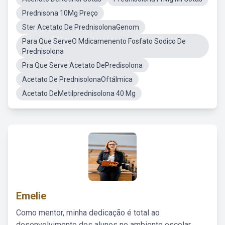
Prednisona 10Mg Preço
Ster Acetato De PrednisolonaGenom
Para Que ServeO Mdicamenento Fosfato Sodico De
Prednisolona
Pra Que Serve Acetato DePredisolona
Acetato De PrednisolonaOftálmica
Acetato DeMetilprednisolona 40 Mg
Emelie
Como mentor, minha dedicação é total ao
desenvolvimento dos alunos no ambiente escolar,