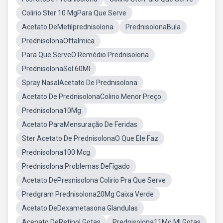
Colirio Ster 10 MgPara Que Serve
Acetato DeMetilprednisolona
PrednisolonaBula
PrednisolonaOftalmica
Para Que ServeO Remédio Prednisolona
PrednisolonaSol 60Ml
Spray NasalAcetato De Prednisolona
Acetato De PrednisolonaColirio Menor Preço
Prednisolona10Mg
Acetato ParaMensuração De Feridas
Ster Acetato De PrednisolonaO Que Ele Faz
Prednisolona100 Mcg
Prednisolona Problemas DeFígado
Acetato DePresnisolona Colirio Pra Que Serve
Predgram Prednisolona20Mg Caixa Verde
Acetato DeDexametasona Glandulas
Acenato DeRetinol Gotas
Prednisolona11Mg Ml Gotas