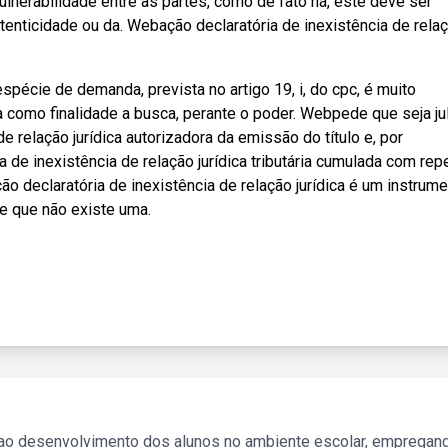
nerabilidade entre as partes, como de fato há, este deve ser
utenticidade ou da. Webação declaratória de inexistência de rela
pécie de demanda, prevista no artigo 19, i, do cpc, é muito
 como finalidade a busca, perante o poder. Webpede que seja ju
 relação jurídica autorizadora da emissão do título e, por
a de inexistência de relação jurídica tributária cumulada com rep
 declaratória de inexistência de relação jurídica é um instrum
 de que não existe uma.
 ao desenvolvimento dos alunos no ambiente escolar, empregan