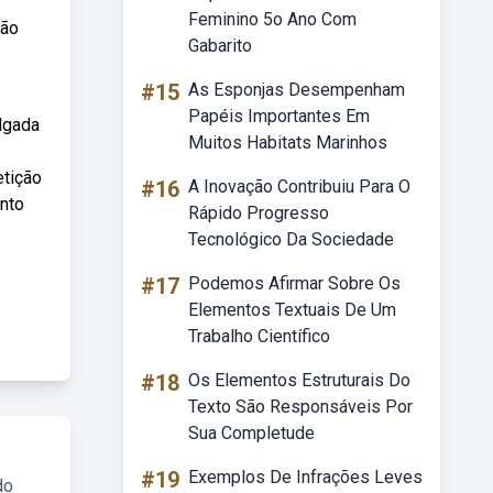
Feminino 5o Ano Com
ção
Gabarito
#15
As Esponjas Desempenham
Papéis Importantes Em
lgada
Muitos Habitats Marinhos
etição
#16
A Inovação Contribuiu Para O
ento
Rápido Progresso
Tecnológico Da Sociedade
#17
Podemos Afirmar Sobre Os
Elementos Textuais De Um
Trabalho Científico
#18
Os Elementos Estruturais Do
Texto São Responsáveis Por
Sua Completude
#19
Exemplos De Infrações Leves
do