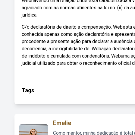
Webhavendo uma relação onde está caracterizada a vul
agraciado com as normas atinentes na lei no. (ii) da a
jurídica.
C/c declaratória de direito à compensação. Webesta es
conhecida apenas como ação declaratória e apresenta
procedente a presente ação para declarar a ausência de
decorrência, a inexigibilidade de. Webação declaratóri
de indébito e cumulada com condenatória. Webuma ação
judicial utilizado para obter o reconhecimento oficial
Tags
Emelie
Como mentor, minha dedicação é total