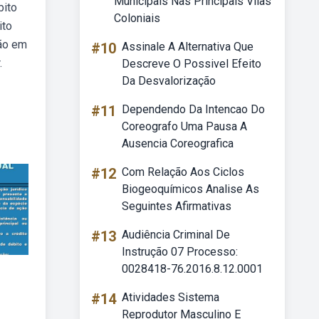
Municipais Nas Principais Vilas
bito
Coloniais
ito
ção em
#10
Assinale A Alternativa Que
.
Descreve O Possivel Efeito
Da Desvalorização
#11
Dependendo Da Intencao Do
Coreografo Uma Pausa A
Ausencia Coreografica
#12
Com Relação Aos Ciclos
Biogeoquímicos Analise As
Seguintes Afirmativas
#13
Audiência Criminal De
Instrução 07 Processo:
0028418-76.2016.8.12.0001
#14
Atividades Sistema
Reprodutor Masculino E