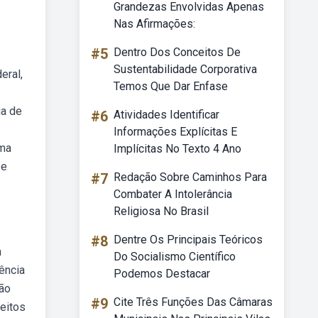
Grandezas Envolvidas Apenas
Nas Afirmações:
#5
Dentro Dos Conceitos De
Sustentabilidade Corporativa
eral,
Temos Que Dar Enfase
ia de
#6
Atividades Identificar
Informações Explícitas E
uma
Implícitas No Texto 4 Ano
 e
#7
Redação Sobre Caminhos Para
Combater A Intolerância
Religiosa No Brasil
#8
Dentre Os Principais Teóricos
m
Do Socialismo Científico
ência
Podemos Destacar
ção
#9
Cite Três Funções Das Câmaras
feitos