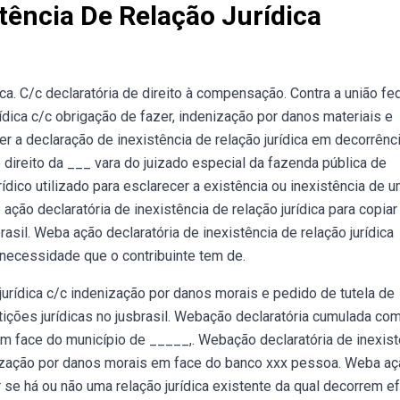
tência De Relação Jurídica
ca. C/c declaratória de direito à compensação. Contra a união fed
rídica c/c obrigação de fazer, indenização por danos materiais e
er a declaração de inexistência de relação jurídica em decorrênc
 direito da ___ vara do juizado especial da fazenda pública de
ídico utilizado para esclarecer a existência ou inexistência de 
ação declaratória de inexistência de relação jurídica para copiar
rasil. Weba ação declaratória de inexistência de relação jurídica
da necessidade que o contribuinte tem de.
 jurídica c/c indenização por danos morais e pedido de tutela de
tições jurídicas no jusbrasil. Webação declaratória cumulada co
 Em face do município de _____,. Webação declaratória de inexist
nização por danos morais em face do banco xxx pessoa. Weba a
r se há ou não uma relação jurídica existente da qual decorrem e