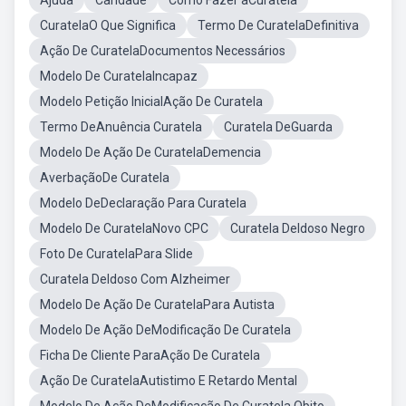
Ajuda
Caridade
Como Fazer aCuratela
CuratelaO Que Significa
Termo De CuratelaDefinitiva
Ação De CuratelaDocumentos Necessários
Modelo De CuratelaIncapaz
Modelo Petição InicialAção De Curatela
Termo DeAnuência Curatela
Curatela DeGuarda
Modelo De Ação De CuratelaDemencia
AverbaçãoDe Curatela
Modelo DeDeclaração Para Curatela
Modelo De CuratelaNovo CPC
Curatela DeIdoso Negro
Foto De CuratelaPara Slide
Curatela DeIdoso Com Alzheimer
Modelo De Ação De CuratelaPara Autista
Modelo De Ação DeModificação De Curatela
Ficha De Cliente ParaAção De Curatela
Ação De CuratelaAutistimo E Retardo Mental