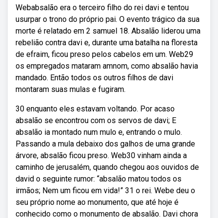
Webabsalão era o terceiro filho do rei davi e tentou
usurpar o trono do próprio pai. O evento trágico da sua
morte é relatado em 2 samuel 18. Absalão liderou uma
rebelião contra davi e, durante uma batalha na floresta
de efraim, ficou preso pelos cabelos em um. Web29
os empregados mataram amnom, como absalão havia
mandado. Então todos os outros filhos de davi
montaram suas mulas e fugiram.
30 enquanto eles estavam voltando. Por acaso
absalão se encontrou com os servos de davi; E
absalão ia montado num mulo e, entrando o mulo.
Passando a mula debaixo dos galhos de uma grande
árvore, absalão ficou preso. Web30 vinham ainda a
caminho de jerusalém, quando chegou aos ouvidos de
david o seguinte rumor: “absalão matou todos os
irmãos; Nem um ficou em vida!” 31 o rei. Webe deu o
seu próprio nome ao monumento, que até hoje é
conhecido como o monumento de absalão. Davi chora