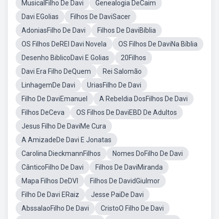
MusicalFilho De Davi
Genealogia DeCaim
Davi EGolias
Filhos De DaviSacer
AdoniasFilho De Davi
Filhos De DaviBíblia
OS Filhos DeREI Davi Novela
OS Filhos De DaviNa Bíblia
Desenho BiblicoDavi E Golias
20Filhos
Davi Era Filho DeQuem
Rei Salomão
LinhagemDe Davi
UriasFilho De Davi
Filho De DaviEmanuel
A Rebeldia DosFilhos De Davi
Filhos DeCeva
OS Filhos De DaviEBD De Adultos
Jesus Filho De DaviMe Cura
A AmizadeDe Davi E Jonatas
Carolina DieckmannFilhos
Nomes DoFilho De Davi
CânticoFilho De Davi
Filhos De DaviMiranda
Mapa Filhos DeDVI
Filhos De DavidGiulmor
Filho De Davi ERaiz
Jesse PaiDe Davi
AbssalaoFilho De Davi
CristoO Filho De Davi