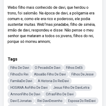
Webo filho mais conhecido de davi, que herdou o
trono, foi salomão. Na época de davi, a poligamia era
comum e, como ele era rico e poderoso, ele podia
sustentar muitas. Web“mas jonadabe, filho de siméia,
irmão de davi, respondeu e disse: Não pense o meu
senhor que mataram a todos os jovens, filhos do rei,
porque só morreu amnom;
Tags
Filho De Davi
O PecadoDe Davi
Filhos DeEli
FilhosDo Rei
Absalão Filho De Davi
Filhos DeJesse
FamiliaDe Davi
A Historia Do ReiDavi
HOSANA AoFilho De Davi
Jesus Filho De DaviLetra
AmnonFilho De Davi
CifrasFilho De Davi
Davi EJonatas
Rei DaviDesenho
Esposa Do ReiDavi