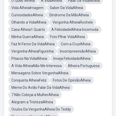
O QueÉ Alheia
A VidaAlheia
Falar Da VidaAlheia
Vida AlheiaImagem
Saber Da VidaAlheia
CuriosidadesAlheia
Síndrome Da MãoAlheia
Olhando a VidaAlheia
Vergonha AlheiaRochele
Casa Alheia1 Quarto
A FelicidadeAlheia Incomoda
Minha GuerraAlheia
Foto Plhar VidaAlheia
Faz N-Ferno Da VidaAlheia
Com a CruzAlheia
Vergonha AlheiaFigurinha
IncompreensãoAlheia
Pitacos Na VidaAlheia
Inveja FelicidadeAlheia
A Vida AlheiaNão Me Interessa
Alheira Portuguesa
Mensagens Sobre VergonhaAlheia
Conquista AlheiaFeliz
Fotos De OpiniãoAlheia
Meme Do Avião Falar Da VidaAlheia
7 Não Cobiçai a MulherAlheia
Alegram a TristezaAlheia
Oculos Da VergonhaAlheia Do Teddy