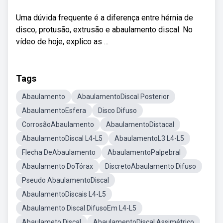
Uma dúvida frequente é a diferença entre hérnia de
disco, protusão, extrusão e abaulamento discal. No
vídeo de hoje, explico as ...
Tags
Abaulamento
AbaulamentoDiscal Posterior
AbaulamentoEsfera
Disco Difuso
CorrosãoAbaulamento
AbaulamentoDistacal
AbaulamentoDiscal L4-L5
AbaulamentoL3 L4-L5
Flecha DeAbaulamento
AbaulamentoPalpebral
Abaulamento DoTórax
DiscretoAbaulamento Difuso
Pseudo AbaulamentoDiscal
AbaulamentoDiscais L4-L5
Abaulamento Discal DifusoEm L4-L5
Abaulameto Discal
AbaulamentoDiscal Assimétrico