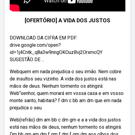
[OFERTÓRIO] A VIDA DOS JUSTOS
DOWNLOAD DA CIFRA EM PDF:
drive.google.com/open?
id=1j4Cntk_q8a3w9nngOKOuzBvj2OrxmcQY
SUGESTÃO DE ...
Webquem em nada prejudica o seu irmão. Nem cobre
de insultos seu vizinho. A vida dos justos está nas
mãos de deus. Nenhum tormento os atingirá.
Web“senhor, quem morará em vossa casa e em vosso
monte santo, habitará? f dm c bb am dm que em nada
prejudica o seu.
Web(refrão) dm am bb c dm gm e a a vida dos justos
está nas mãos de deus, nenhum tormento os atingirá.
Dm bb gm am dm f gm f dm f gm dm aos olhos dos.