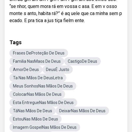
“se nhor, quem mora rá em vossa c asa. E em v osso
monte s anto, habita rá?” é aq uele que ca minha sem p
ecado. E pra tica a jus tiça fielm ente.
Tags
Frases DeProteção De Deus
Familia NasMaos De Deus
CastigoDe Deus
AmorDe Deus
DeusÉ Justo
Ta Nas Mãos De DeusLetra
Meus SonhosNas Mãos De Deus
ColocarNas Mãos De Deus
Esta EntregueNas Mãos De Deus
TáNas Mãos De Deus
DeixarNas Mãos De Deus
EstouNas Mãos De Deus
Imagem GospelNas Mãos De Deus