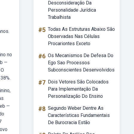
Desconsideração Da
Personalidade Jurídica
Trabalhista
#5
Todas As Estruturas Abaixo São
anos.
Observadas Nas Células
Procariontes Exceto
ino no
#6
Os Mecanismos De Defesa Do
eb —
Ego Sao Processos
Subconscientes Desenvolvidos
 O
 38%.
#7
Dois Vetores São Colocados
Para Implementação Da
nino,
Personalização Do Ensino
as
Web —
#8
Segundo Weber Dentre As
 do
Características Fundamentais
7
De Burocracia Estão
novo