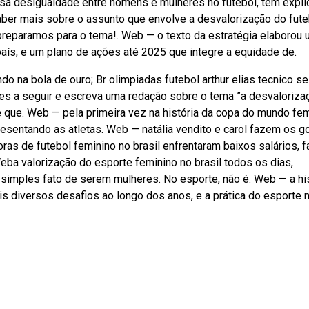
sa desigualdade entre homens e mulheres no futebol, tem expl
saber mais sobre o assunto que envolve a desvalorização do fute
e preparamos para o tema!. Web — o texto da estratégia elaborou
país, e um plano de ações até 2025 que integre a equidade de.
do na bola de ouro; Br olimpiadas futebol arthur elias tecnico s
res a seguir e escreva uma redação sobre o tema ”a desvaloriza
te que. Web — pela primeira vez na história da copa do mundo fe
resentando as atletas. Web — natália vendito e carol fazem os g
as de futebol feminino no brasil enfrentaram baixos salários, fa
eba valorização do esporte feminino no brasil todos os dias,
simples fato de serem mulheres. No esporte, não é. Web — a his
is diversos desafios ao longo dos anos, e a prática do esporte 