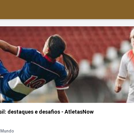
sil: destaques e desafios - AtletasNow
o Mundo