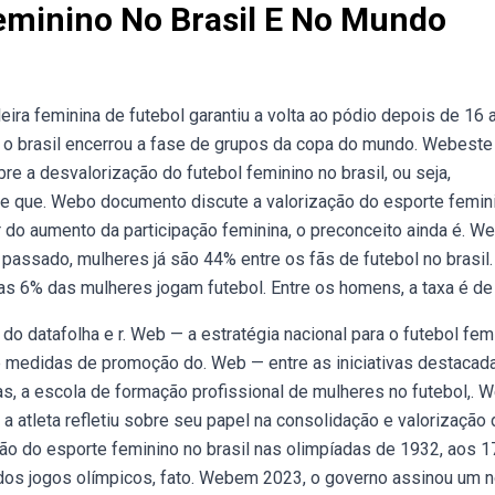
eminino No Brasil E No Mundo
ira feminina de futebol garantiu a volta ao pódio depois de 16 
f o brasil encerrou a fase de grupos da copa do mundo. Webeste
e a desvalorização do futebol feminino no brasil, ou seja,
e que. Webo documento discute a valorização do esporte femin
 do aumento da participação feminina, o preconceito ainda é. W
assado, mulheres já são 44% entre os fãs de futebol no brasil.
s 6% das mulheres jogam futebol. Entre os homens, a taxa é de
o datafolha e r. Web — a estratégia nacional para o futebol femi
ê medidas de promoção do. Web — entre as iniciativas destacad
nas, a escola de formação profissional de mulheres no futebol,. 
 a atleta refletiu sobre seu papel na consolidação e valorização
ção do esporte feminino no brasil nas olimpíadas de 1932, aos 1
par dos jogos olímpicos, fato. Webem 2023, o governo assinou um 