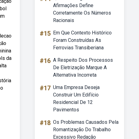
icação
Afirmações Define
bol
Corretamente Os Números
 um
Racionais
#15
Em Que Contexto Histórico
elecao
Foram Construídas As
ção
Ferrovias Transiberiana
minina
ols da
#16
A Respeito Dos Processos
lta
De Eletrização Marque A
Alternativa Incorreta
tória
#17
Uma Empresa Deseja
no
Construir Um Edifício
Residencial De 12
Pavimentos
#18
Os Problemas Causados Pela
Romantização Do Trabalho
Excessivo Redação