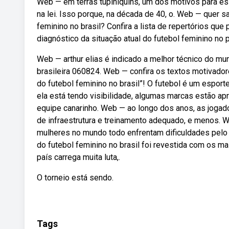
Web — em terras tupiniquins, um dos motivos para es
na lei. Isso porque, na década de 40, o. Web — quer 
feminino no brasil? Confira a lista de repertórios qu
diagnóstico da situação atual do futebol feminino no 
Web — arthur elias é indicado a melhor técnico do mun
brasileira 060824. Web — confira os textos motivado
do futebol feminino no brasil”! O futebol é um espor
ela está tendo visibilidade, algumas marcas estão ap
equipe canarinho. Web — ao longo dos anos, as jogador
de infraestrutura e treinamento adequado, e menos. W
mulheres no mundo todo enfrentam dificuldades pelo 
do futebol feminino no brasil foi revestida com os ma
país carrega muita luta,.
O torneio está sendo.
Tags