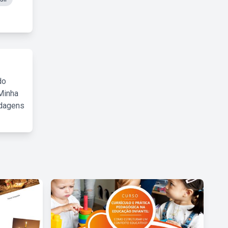
do
Minha
rdagens