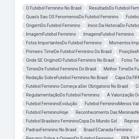
O Futebol Feminino No Brasil
ResultadoDo Futebol Fem
Quao's Sao OS FenomenosDo Futebol Feminino
Futebo
OrigemDo Futebol Feminino
Inicio Da HistoriaDo Futeb
ImagemFutebol Feminino
ImagensFutebol Feminino
Fotos ImportantesDo Futebol Feminino
Momentos Impo
Primeiro TimeDe Futebol Feminino Do Brasil
PosiçõesN
Onde SE OriginolO Futebol Feminino No Brasil
Fotos Te
TimesDe Futebol Feminino Do Brasil
Melhor TimeDe Fut
Redação SobreFutebol Feminino No Brasil
Capa Da FIF
Futebol Feminino Começa aSer Obrigatorio No Brasil
C
RegulamentaçãoDo Futebol Feminino
A Valorização D
Futebol FemininoEvolução
Futebol FemininoMenos Va
Futebol FemininoHoje
Reconhecimento Das MeninasNo 
Futebol Brasileiro FemininoCopa Do Mundo Gol
Repres
PadraoFeminino No Brasil
Brasil ECanada Feminino
Resumo Sobre a OrigemDo Futebol Feminino
FIFA 23 