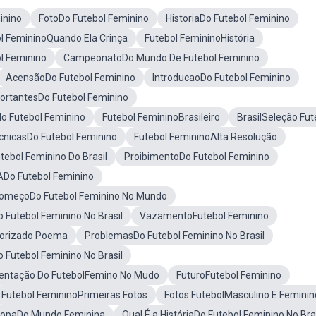
inino
FotoDo Futebol Feminino
HistoriaDo Futebol Feminino
l FemininoQuando Ela Crinça
Futebol FemininoHistória
ol Feminino
CampeonatoDo Mundo De Futebol Feminino
AcensãoDo Futebol Feminino
IntroducaoDo Futebol Feminino
rtantesDo Futebol Feminino
o Futebol Feminino
Futebol FemininoBrasileiro
BrasilSeleção Fut
cnicasDo Futebol Feminino
Futebol FemininoAlta Resolução
ebol Feminino Do Brasil
ProibimentoDo Futebol Feminino
ADo Futebol Feminino
omeçoDo Futebol Feminino No Mundo
o Futebol Feminino No Brasil
VazamentoFutebol Feminino
lorizado Poema
ProblemasDo Futebol Feminino No Brasil
Futebol Feminino No Brasil
entação Do FutebolFemino No Mudo
FuturoFutebol Feminino
Futebol FemininoPrimeiras Fotos
Fotos FutebolMasculino E Feminin
CopaDo Mundo Feminina
Qual É a HistóriaDo Futebol Feminino No Bra