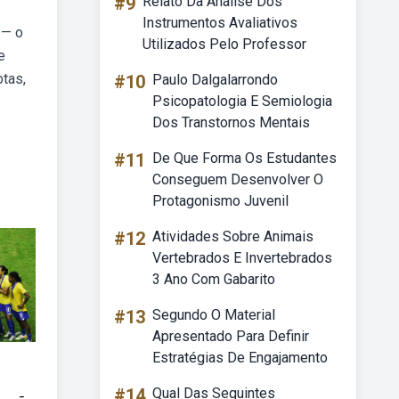
#9
Relato Da Análise Dos
Instrumentos Avaliativos
 — o
Utilizados Pelo Professor
e
otas,
#10
Paulo Dalgalarrondo
Psicopatologia E Semiologia
Dos Transtornos Mentais
#11
De Que Forma Os Estudantes
Conseguem Desenvolver O
Protagonismo Juvenil
#12
Atividades Sobre Animais
Vertebrados E Invertebrados
3 Ano Com Gabarito
#13
Segundo O Material
Apresentado Para Definir
Estratégias De Engajamento
#14
Qual Das Seguintes