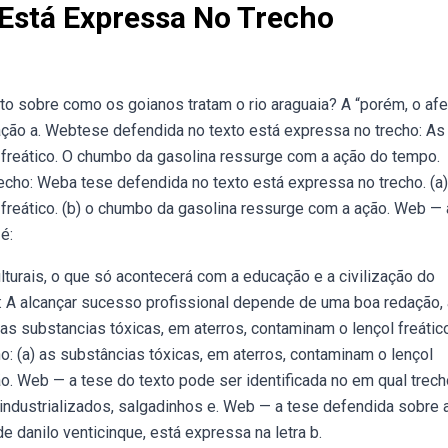
 Está Expressa No Trecho
o sobre como os goianos tratam o rio araguaia? A “porém, o afe
ção a. Webtese defendida no texto está expressa no trecho: As
 freático. O chumbo da gasolina ressurge com a ação do tempo.
cho: Weba tese defendida no texto está expressa no trecho. (a)
 freático. (b) o chumbo da gasolina ressurge com a ação. Web — 
é:
ulturais, o que só acontecerá com a educação e a civilização do
é: A alcançar sucesso profissional depende de uma boa redação, 
as substancias tóxicas, em aterros, contaminam o lençol freático
: (a) as substâncias tóxicas, em aterros, contaminam o lençol
ão. Web — a tese do texto pode ser identificada no em qual trec
ndustrializados, salgadinhos e. Web — a tese defendida sobre 
de danilo venticinque, está expressa na letra b.