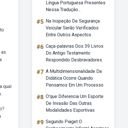
Língua Portuguesa Presentes
Nessa Tradução...
#5
Na Inspeção De Segurança
Veicular Serão Verificados
to
Entre Outros Aspectos
#6
Caça-palavras Dos 39 Livros
 as
Do Antigo Testamento
a
Respondido Desbravadores
#7
A Multidimensionalidade Da
Didática Ocorre Quando
Pensamos Em Um Processo
a qual
.
#8
O'que Diferencia Um Esporte
De Invasão Das Outras
ho?
Modalidades Esportivas
a
#9
Segundo Piaget O