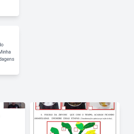
do
Minha
rdagens