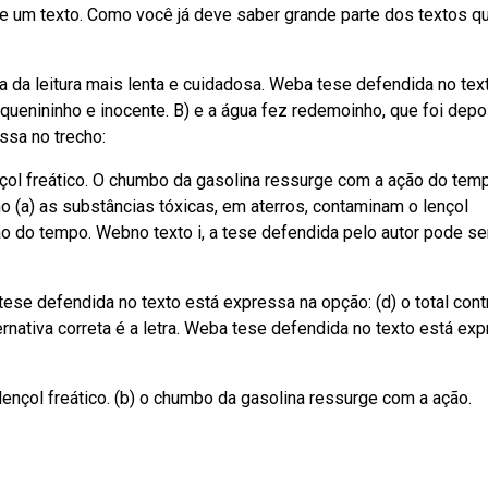
e de um texto. Como você já deve saber grande parte dos textos q
esa da leitura mais lenta e cuidadosa. Weba tese defendida no tex
quenininho e inocente. B) e a água fez redemoinho, que foi depo
ssa no trecho:
nçol freático. O chumbo da gasolina ressurge com a ação do tem
 (a) as substâncias tóxicas, em aterros, contaminam o lençol
ão do tempo. Webno texto i, a tese defendida pelo autor pode se
tese defendida no texto está expressa na opção: (d) o total cont
rnativa correta é a letra. Weba tese defendida no texto está ex
lençol freático. (b) o chumbo da gasolina ressurge com a ação.