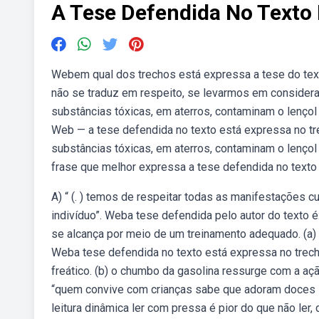
A Tese Defendida No Texto
Webem qual dos trechos está expressa a tese do text
não se traduz em respeito, se levarmos em considera
substâncias tóxicas, em aterros, contaminam o lençol
Web — a tese defendida no texto está expressa no tre
substâncias tóxicas, em aterros, contaminam o lençol
frase que melhor expressa a tese defendida no texto 
A) “ (. ) temos de respeitar todas as manifestações c
indivíduo”. Weba tese defendida pelo autor do texto 
se alcança por meio de um treinamento adequado. (a) 
Weba tese defendida no texto está expressa no trecho
freático. (b) o chumbo da gasolina ressurge com a aç
“quem convive com crianças sabe que adoram doces i
leitura dinâmica ler com pressa é pior do que não ler, 