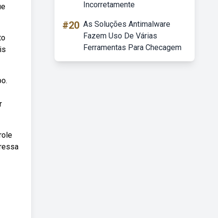
Incorretamente
ue
#20
As Soluções Antimalware
Fazem Uso De Várias
to
Ferramentas Para Checagem
is
po.
r
role
pressa