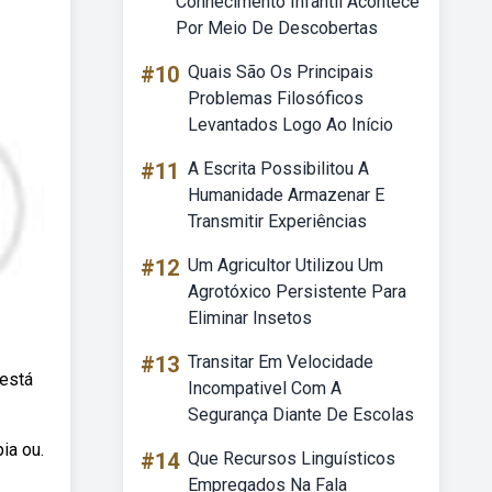
Conhecimento Infantil Acontece
Por Meio De Descobertas
#10
Quais São Os Principais
Problemas Filosóficos
Levantados Logo Ao Início
#11
A Escrita Possibilitou A
Humanidade Armazenar E
Transmitir Experiências
#12
Um Agricultor Utilizou Um
Agrotóxico Persistente Para
Eliminar Insetos
#13
Transitar Em Velocidade
 está
Incompativel Com A
Segurança Diante De Escolas
ia ou.
#14
Que Recursos Linguísticos
Empregados Na Fala