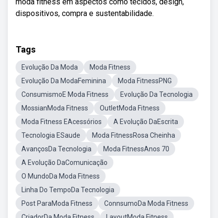
moda fitness em aspectos como tecidos, design,
dispositivos, compra e sustentabilidade.
Tags
Evolução Da Moda
Moda Fitness
Evolução Da ModaFeminina
Moda FitnessPNG
ConsumismoE Moda Fitness
Evolução Da Tecnologia
MossianModa Fitness
OutletModa Fitness
Moda Fitness EAcessórios
A Evolução DaEscrita
Tecnologia ESaude
Moda FitnessRosa Cheinha
AvançosDa Tecnologia
Moda FitnessAnos 70
A Evolução DaComunicação
O MundoDa Moda Fitness
Linha Do TempoDa Tecnologia
Post ParaModa Fitness
ConnsumoDa Moda Fitness
CriadorDa Moda Fitness
LayoutModa Fitness