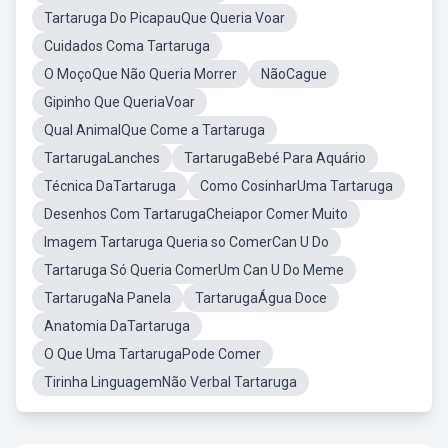
Tartaruga Do PicapauQue Queria Voar
Cuidados Coma Tartaruga
O MoçoQue Não Queria Morrer
NãoCague
Gipinho Que QueriaVoar
Qual AnimalQue Come a Tartaruga
TartarugaLanches
TartarugaBebé Para Aquário
Técnica DaTartaruga
Como CosinharUma Tartaruga
Desenhos Com TartarugaCheiapor Comer Muito
Imagem Tartaruga Queria so ComerCan U Do
Tartaruga Só Queria ComerUm Can U Do Meme
TartarugaNa Panela
TartarugaÁgua Doce
Anatomia DaTartaruga
O Que Uma TartarugaPode Comer
Tirinha LinguagemNão Verbal Tartaruga