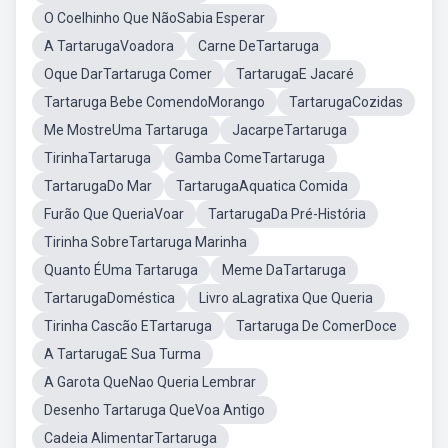
O Coelhinho Que NãoSabia Esperar
A TartarugaVoadora
Carne DeTartaruga
Oque DarTartaruga Comer
TartarugaE Jacaré
Tartaruga Bebe ComendoMorango
TartarugaCozidas
Me MostreUma Tartaruga
JacarpeTartaruga
TirinhaTartaruga
Gamba ComeTartaruga
TartarugaDo Mar
TartarugaAquatica Comida
Furão Que QueriaVoar
TartarugaDa Pré-História
Tirinha SobreTartaruga Marinha
Quanto ÉUma Tartaruga
Meme DaTartaruga
TartarugaDoméstica
Livro aLagratixa Que Queria
Tirinha Cascão ETartaruga
Tartaruga De ComerDoce
A TartarugaE Sua Turma
A Garota QueNao Queria Lembrar
Desenho Tartaruga QueVoa Antigo
Cadeia AlimentarTartaruga