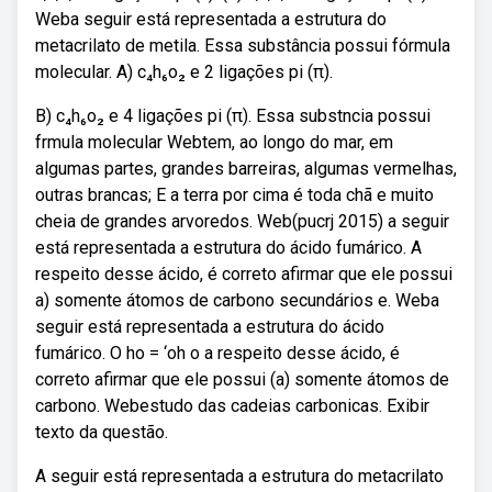
Weba seguir está representada a estrutura do
metacrilato de metila. Essa substância possui fórmula
molecular. A) c₄h₆o₂ e 2 ligações pi (π).
B) c₄h₆o₂ e 4 ligações pi (π). Essa substncia possui
frmula molecular Webtem, ao longo do mar, em
algumas partes, grandes barreiras, algumas vermelhas,
outras brancas; E a terra por cima é toda chã e muito
cheia de grandes arvoredos. Web(pucrj 2015) a seguir
está representada a estrutura do ácido fumárico. A
respeito desse ácido, é correto afirmar que ele possui
a) somente átomos de carbono secundários e. Web a
seguir está representada a estrutura do ácido
fumárico. O ho = ‘oh o a respeito desse ácido, é
correto afirmar que ele possui (a) somente átomos de
carbono. Webestudo das cadeias carbonicas. Exibir
texto da questão.
A seguir está representada a estrutura do metacrilato