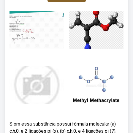
S om essa substância possui fórmula molecular (a)
c,h,0, e 2 ligações pi (x). (b) c,h,0, e 4 ligações pi (7).