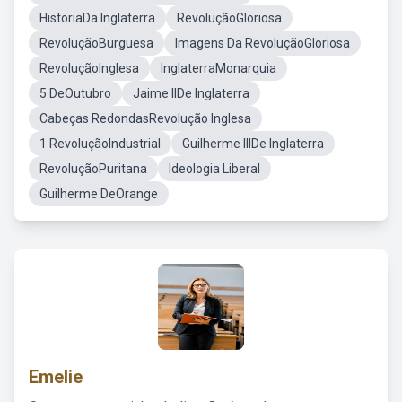
HistoriaDa Inglaterra
RevoluçãoGloriosa
RevoluçãoBurguesa
Imagens Da RevoluçãoGloriosa
RevoluçãoInglesa
InglaterraMonarquia
5 DeOutubro
Jaime IIDe Inglaterra
Cabeças RedondasRevolução Inglesa
1 RevoluçãoIndustrial
Guilherme IIIDe Inglaterra
RevoluçãoPuritana
Ideologia Liberal
Guilherme DeOrange
Emelie