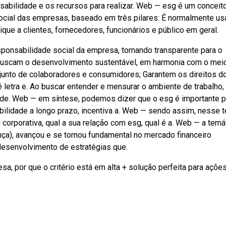
abilidade e os recursos para realizar. Web — esg é um conceit
social das empresas, baseado em três pilares: É normalmente u
ue a clientes, fornecedores, funcionários e público em geral.
onsabilidade social da empresa, tornando transparente para o
 buscam o desenvolvimento sustentável, em harmonia com o mei
junto de colaboradores e consumidores; Garantem os direitos d
 letra e. Ao buscar entender e mensurar o ambiente de trabalho,
de. Web — em síntese, podemos dizer que o esg é importante 
abilidade a longo prazo, incentiva a. Web — sendo assim, nesse t
corporativa, qual a sua relação com esg, qual é a. Web — a temá
ança), avançou e se tornou fundamental no mercado financeiro
 desenvolvimento de estratégias que.
, por que o critério está em alta + solução perfeita para açõe