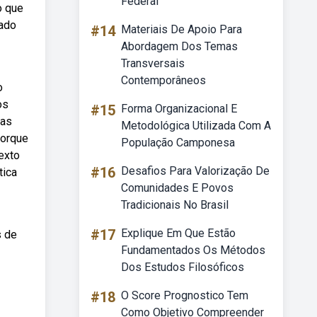
Federal
o que
sado
#14
Materiais De Apoio Para
Abordagem Dos Temas
Transversais
Contemporâneos
o
os
#15
Forma Organizacional E
 as
Metodológica Utilizada Com A
porque
População Camponesa
exto
#16
Desafios Para Valorização De
tica
Comunidades E Povos
Tradicionais No Brasil
#17
Explique Em Que Estão
s de
Fundamentados Os Métodos
Dos Estudos Filosóficos
#18
O Score Prognostico Tem
Como Objetivo Compreender