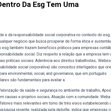
 Dentro Da Esg Tem Uma
e e da responsabilidade social corporativa no contexto do esg.
ualquer negócio que busca prosperar de forma ética e sustentáv
cas esg também trazem benefícios práticos para empresas contáb
ponsabilidade social. Diz respeito à relação que a empresa tem
 práticas sociais: Aderência aos direitos trabalhistas;. Webes
sabilidade social corporativa) são conceitos interligados que or
para environmental, social, and governance, que em português
ilares são fundamentais para avaliar a.
lorização da saúde e segurança no ambiente de trabalho; Apoi
em causas e projetos sociais; Atuação com a comunidade. Weba 
s fatores mais relevantes em torno de três eixos estabelecendo
pesquisa recente, realizada pela deloitte, indica que empresas 