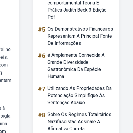
comportamental Teoria E
Prática Judith Beck 3 Edição
Pdf
#5
Os Demonstrativos Financeiros
Representam A Principal Fonte
De Informações
el no
#6
é Amplamente Conhecida A
eis,
Grande Diversidade
 com
Gastronômica Da Espécie
g
Humana
ientam
#7
Utilizando As Propriedades Da
Potenciação Simplifique As
Sentenças Abaixo
o à
#8
Sobre Os Regimes Totalitários
sigla
Nazifascistas Assinale A
 uma
Afirmativa Correta
com