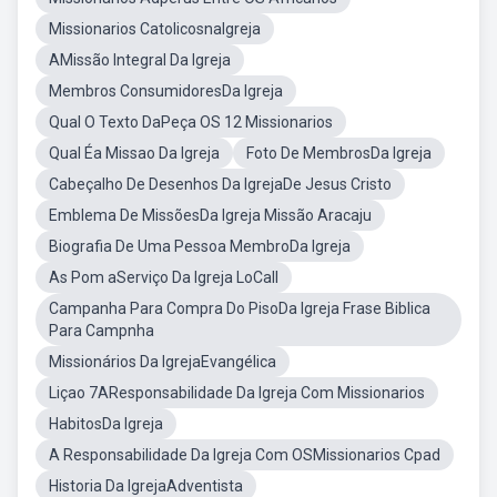
Missionarios CatolicosnaIgreja
AMissão Integral Da Igreja
Membros ConsumidoresDa Igreja
Qual O Texto DaPeça OS 12 Missionarios
Qual Éa Missao Da Igreja
Foto De MembrosDa Igreja
Cabeçalho De Desenhos Da IgrejaDe Jesus Cristo
Emblema De MissõesDa Igreja Missão Aracaju
Biografia De Uma Pessoa MembroDa Igreja
As Pom aServiço Da Igreja LoCall
Campanha Para Compra Do PisoDa Igreja Frase Biblica
Para Campnha
Missionários Da IgrejaEvangélica
Liçao 7AResponsabilidade Da Igreja Com Missionarios
HabitosDa Igreja
A Responsabilidade Da Igreja Com OSMissionarios Cpad
Historia Da IgrejaAdventista