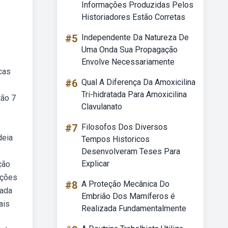
Informações Produzidas Pelos
Historiadores Estão Corretas
#5
Independente Da Natureza De
Uma Onda Sua Propagação
Envolve Necessariamente
cas
#6
Qual A Diferença Da Amoxicilina
Tri-hidratada Para Amoxicilina
tão 7
Clavulanato
#7
Filosofos Dos Diversos
deia
Tempos Historicos
Desenvolveram Teses Para
Explicar
ção
pções
#8
A Proteção Mecânica Do
eada
Embrião Dos Mamíferos é
ais
Realizada Fundamentalmente