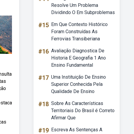
Resolve Um Problema
Dividindo O Em Subproblemas
#15
Em Que Contexto Histórico
Foram Construídas As
Ferrovias Transiberiana
#16
Avaliação Diagnostica De
Historia E Geografia 1 Ano
Ensino Fundamental
nsulta
#17
Uma Instituição De Ensino
tas
Superior Conhecida Pela
ção
Qualidade De Ensino
estaca
#18
Sobre As Características
Territoriais Do Brasil é Correto
Afirmar Que
cas
#19
Escreva As Sentenças A