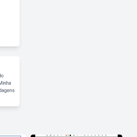
do
Minha
rdagens