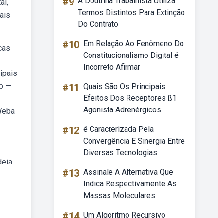
#9
A Doutrina Trabalhista Utiliza
al,
Termos Distintos Para Extinção
ais
Do Contrato
#10
Em Relação Ao Fenômeno Do
cas
Constitucionalismo Digital é
Incorreto Afirmar
ipais
eb —
#11
Quais São Os Principais
Efeitos Dos Receptores ß1
Agonista Adrenérgicos
 Weba
#12
é Caracterizada Pela
Convergência E Sinergia Entre
Diversas Tecnologias
deia
#13
Assinale A Alternativa Que
Indica Respectivamente As
Massas Moleculares
#14
Um Algoritmo Recursivo