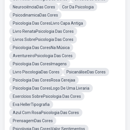
NeurociênciaDas Cores
Cor Da Psicologia
PsicodinamicaDas Cores
Psicologia Das CoresLivro Capa Antiga
Livro RenataPsicologia Das Cores
Livros SobrePsicologia Das Cores
Psicologia Das CoresNa Música
AventureiroPsicologia Das Cores
Psicologia Das CoresImagens
Livro PiscologiaDas Cores
PsicanáliseDas Cores
Psicologia Das CoresRosa Cerejaa
Psicologia Das CoresLogo De Uma Livraria
Exercícios SobrePsicologia Das Cores
Eva HellerTipografia
Azul Com RosaPsicologia Das Cores
PrensagemDas Cores
Psicologia Das CoresValor Sentimentos