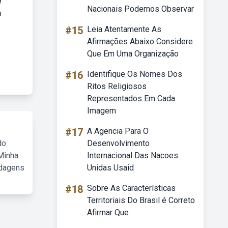
e
Nacionais Podemos Observar
a
#15
Leia Atentamente As
Afirmações Abaixo Considere
Que Em Uma Organização
#16
Identifique Os Nomes Dos
Ritos Religiosos
Representados Em Cada
Imagem
#17
A Agencia Para O
do
Desenvolvimento
Minha
Internacional Das Nacoes
rdagens
Unidas Usaid
#18
Sobre As Características
Territoriais Do Brasil é Correto
Afirmar Que