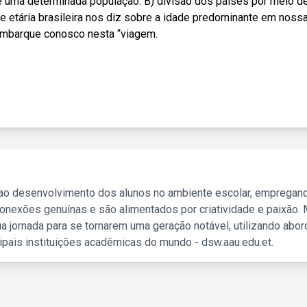
de uma determinada população. B) divisão dos países por meio d
e etária brasileira nos diz sobre a idade predominante em noss
Embarque conosco nesta “viagem.
 ao desenvolvimento dos alunos no ambiente escolar, empregan
nexões genuínas e são alimentados por criatividade e paixão. 
a jornada para se tornarem uma geração notável, utilizando abo
ipais instituições acadêmicas do mundo - dsw.aau.edu.et.