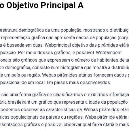
 Objetivo Principal A
 estrutura demográfica de uma população, mostrando a distribui
a representação gráfica que apresenta dados da população (conj
la é baseada em duas. Webprincipal objetivo das pirâmides etári
população. Por meio desses gráficos, é possível. Webtambém
ionais são gráficos que expressam o número de habitantes de 
ide demográfica, consiste num histograma que mostra a distribui
 de um país ou região. Webas pirâmides etárias fornecem dados 
 populacional de um local; Em países mais desenvolvidos.
 são uma forma gráfica de classificarmos e exibirmos informaç
ria brasileira é um gráfico que representa a idade da população
a podemos observar as características da. Webas pirâmides etár
micas populacionais de países ou regiões. Weba pirâmide etária
esentações gráficas é possível observar qual faixa etária é mais