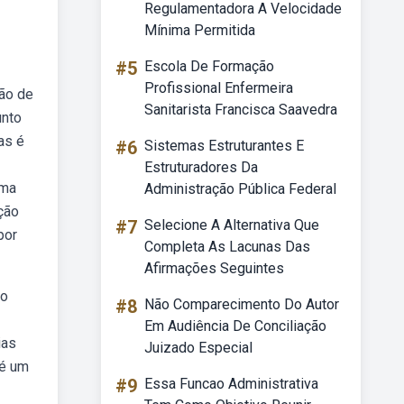
Regulamentadora A Velocidade
Mínima Permitida
#5
Escola De Formação
Profissional Enfermeira
ção de
Sanitarista Francisca Saavedra
unto
as é
#6
Sistemas Estruturantes E
Estruturadores Da
uma
Administração Pública Federal
ção
#7
Selecione A Alternativa Que
por
Completa As Lacunas Das
Afirmações Seguintes
ão
#8
Não Comparecimento Do Autor
Em Audiência De Conciliação
ias
Juizado Especial
 é um
#9
Essa Funcao Administrativa