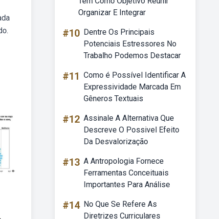
Tem Como Objetivo Reunir
Organizar E Integrar
ada
do.
#10
Dentre Os Principais
Potenciais Estressores No
Trabalho Podemos Destacar
#11
Como é Possível Identificar A
Expressividade Marcada Em
Gêneros Textuais
#12
Assinale A Alternativa Que
Descreve O Possivel Efeito
Da Desvalorização
#13
A Antropologia Fornece
Ferramentas Conceituais
Importantes Para Análise
#14
No Que Se Refere As
Diretrizes Curriculares