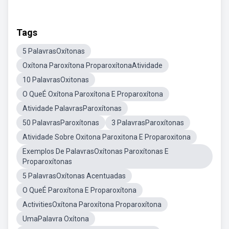
Tags
5 PalavrasOxítonas
Oxítona Paroxítona ProparoxítonaAtividade
10 PalavrasOxitonas
O QueÉ Oxítona Paroxítona E Proparoxítona
Atividade PalavrasParoxítonas
50 PalavrasParoxítonas
3 PalavrasParoxítonas
Atividade Sobre Oxitona Paroxitona E Proparoxitona
Exemplos De PalavrasOxítonas Paroxítonas E
Proparoxítonas
5 PalavrasOxítonas Acentuadas
O QueÉ Paroxítona E Proparoxítona
ActivitiesOxítona Paroxítona Proparoxítona
UmaPalavra Oxítona