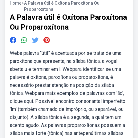
Home
>
A Palavra útil é Oxítona Paroxítona Ou
Proparoxítona
A Palavra útil é Oxítona Paroxítona
Ou Proparoxítona
Weba palavra “útil” é acentuada por se tratar de uma
paroxítona que apresenta, na sílaba tônica, a vogal
aberta u e terminar em l. Webpara identificar se uma
palavra é oxítona, paroxítona ou proparoxítona, é
necessário prestar atenção na posição da sílaba
tônica. Webpara mais exemplos de palavras com 'ão',
clique aqui. Possível encontro consonantal imperfeito
'lm' (também chamado de impróprio, ou separável, ou
disjunto). A silaba tônica é a segunda, a qual tem um
acento agudo. As palavras proparoxítonas possuem a
sílaba mais forte (tônica) nas antepenúltimas sílabas