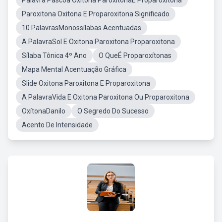
Palavra Páscoa Oxítona ParoxítonaE Proparoxítona
Paroxitona Oxitona E Proparoxitona Significado
10 PalavrasMonossílabas Acentuadas
A PalavraSol E Oxitona Paroxitona Proparoxitona
Sílaba Tônica 4º Ano
O QueÉ Proparoxítonas
Mapa Mental Acentuação Gráfica
Slide Oxitona Paroxitona E Proparoxitona
A PalavraVida E Oxitona Paroxitona Ou Proparoxitona
OxítonaDanilo
O Segredo Do Sucesso
Acento De Intensidade