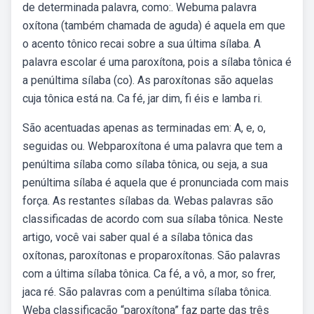
de determinada palavra, como:. Webuma palavra
oxítona (também chamada de aguda) é aquela em que
o acento tônico recai sobre a sua última sílaba. A
palavra escolar é uma paroxítona, pois a sílaba tônica é
a penúltima sílaba (co). As paroxítonas são aquelas
cuja tônica está na. Ca fé, jar dim, fi éis e lamba ri.
São acentuadas apenas as terminadas em: A, e, o,
seguidas ou. Webparoxítona é uma palavra que tem a
penúltima sílaba como sílaba tônica, ou seja, a sua
penúltima sílaba é aquela que é pronunciada com mais
força. As restantes sílabas da. Webas palavras são
classificadas de acordo com sua sílaba tônica. Neste
artigo, você vai saber qual é a sílaba tônica das
oxítonas, paroxítonas e proparoxítonas. São palavras
com a última sílaba tônica. Ca fé, a vô, a mor, so frer,
jaca ré. São palavras com a penúltima sílaba tônica.
Weba classificação “paroxítona” faz parte das três