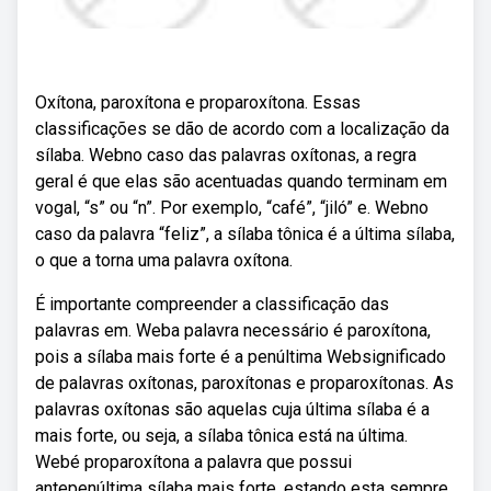
Oxítona, paroxítona e proparoxítona. Essas
classificações se dão de acordo com a localização da
sílaba. Webno caso das palavras oxítonas, a regra
geral é que elas são acentuadas quando terminam em
vogal, “s” ou “n”. Por exemplo, “café”, “jiló” e. Webno
caso da palavra “feliz”, a sílaba tônica é a última sílaba,
o que a torna uma palavra oxítona.
É importante compreender a classificação das
palavras em. Weba palavra necessário é paroxítona,
pois a sílaba mais forte é a penúltima Websignificado
de palavras oxítonas, paroxítonas e proparoxítonas. As
palavras oxítonas são aquelas cuja última sílaba é a
mais forte, ou seja, a sílaba tônica está na última.
Webé proparoxítona a palavra que possui
antepenúltima sílaba mais forte, estando esta sempre