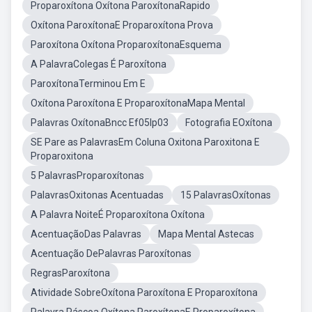
Proparoxítona Oxítona ParoxítonaRapido
Oxítona ParoxítonaE Proparoxítona Prova
Paroxítona Oxítona ProparoxítonaEsquema
A PalavraColegas É Paroxítona
ParoxítonaTerminou Em E
Oxítona Paroxítona E ProparoxítonaMapa Mental
Palavras OxítonaBncc Ef05lp03
Fotografia EOxítona
SE Pare as PalavrasEm Coluna Oxitona Paroxitona E
Proparoxitona
5 PalavrasProparoxítonas
PalavrasOxitonas Acentuadas
15 PalavrasOxítonas
A Palavra NoiteÉ Proparoxítona Oxítona
AcentuaçãoDas Palavras
Mapa Mental Astecas
Acentuação DePalavras Paroxítonas
RegrasParoxítona
Atividade SobreOxítona Paroxítona E Proparoxítona