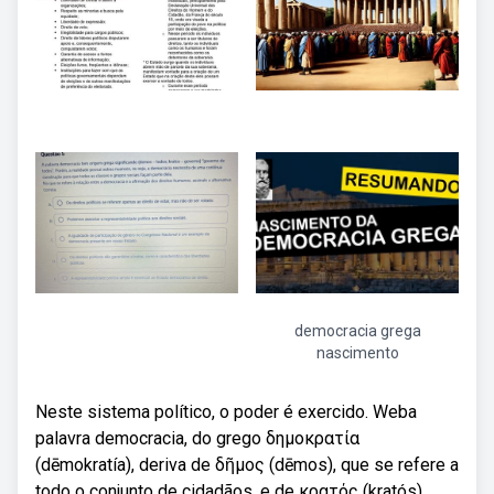
democracia grega
nascimento
Neste sistema político, o poder é exercido. Weba
palavra democracia, do grego δημοκρατία
(dēmokratía), deriva de δῆμος (dēmos), que se refere a
todo o conjunto de cidadãos, e de κρατός (kratós),