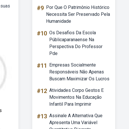
 suas
#9
Por Que O Patrimônio Histórico
Necessita Ser Preservado Pela
Humanidade
#10
Os Desafios Da Escola
Públicaparanaense Na
Perspectiva Do Professor
Pde
#11
Empresas Socialmente
Responsáveis Não Apenas
Buscam Maximizar Os Lucros
#12
Atividades Corpo Gestos E
Movimentos Na Educação
Infantil Para Imprimir
s
#13
Assinale A Alternativa Que
Apresenta Uma Variável
a