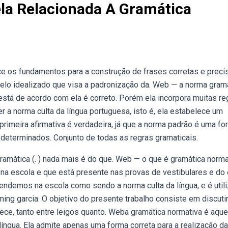
la Relacionada A Gramática
e os fundamentos para a construção de frases corretas e preci
lo idealizado que visa a padronização da. Web — a norma grama
está de acordo com ela é correto. Porém ela incorpora muitas re
 a norma culta da língua portuguesa, isto é, ela estabelece um
A primeira afirmativa é verdadeira, já que a norma padrão é uma f
determinados. Conjunto de todas as regras gramaticais.
gramática (. ) nada mais é do que. Web — o que é gramática norma
na escola e que está presente nas provas de vestibulares e do
endemos na escola como sendo a norma culta da língua, e é util
ing garcia. O objetivo do presente trabalho consiste em discuti
ece, tanto entre leigos quanto. Weba gramática normativa é aque
íngua. Ela admite apenas uma forma correta para a realização da