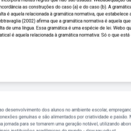
cordância as construções do caso (a) e do caso (b). A gramátic
lta é aquela relacionada à gramática normativa, que estabelece 
ebtravaglia (2002) afirma que a gramática normativa é aquela que
lta de uma língua. Essa gramática é uma espécie de lei. Webo q
ical é aquela relacionada à gramática normativa: Só o que está
 ao desenvolvimento dos alunos no ambiente escolar, empregan
nexões genuínas e são alimentados por criatividade e paixão. 
a jornada para se tornarem uma geração notável, utilizando abo
ipais instituições acadêmicas do mundo - dsw.aau.edu.et.