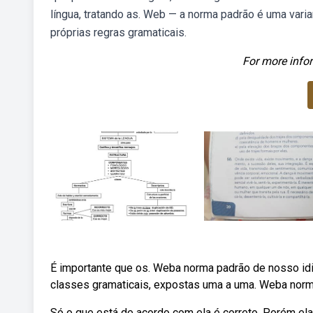
língua, tratando as. Web — a norma padrão é uma vari
próprias regras gramaticais.
For more infor
É importante que os. Weba norma padrão de nosso idio
classes gramaticais, expostas uma a uma. Weba norma
Só o que está de acordo com ela é correto. Porém el