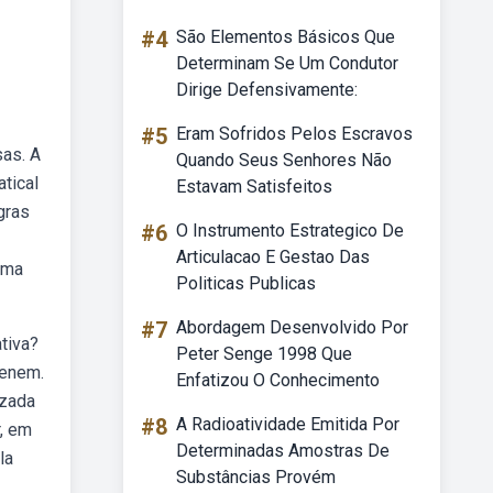
#4
São Elementos Básicos Que
Determinam Se Um Condutor
Dirige Defensivamente:
#5
Eram Sofridos Pelos Escravos
sas. A
Quando Seus Senhores Não
tical
Estavam Satisfeitos
gras
#6
O Instrumento Estrategico De
Articulacao E Gestao Das
orma
Politicas Publicas
#7
Abordagem Desenvolvido Por
tiva?
Peter Senge 1998 Que
 enem.
Enfatizou O Conhecimento
izada
#8
A Radioatividade Emitida Por
r, em
Determinadas Amostras De
la
Substâncias Provém