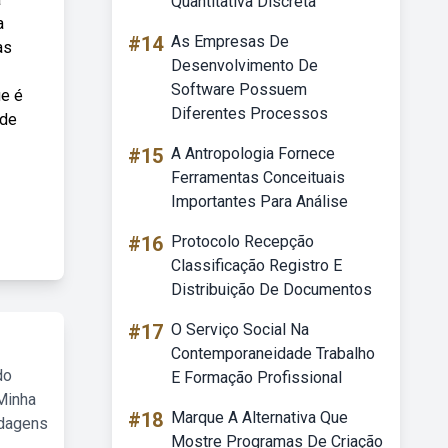
Quantitativa Discreta
a
#14
As Empresas De
as
Desenvolvimento De
Software Possuem
ue é
Diferentes Processos
 de
#15
A Antropologia Fornece
Ferramentas Conceituais
Importantes Para Análise
#16
Protocolo Recepção
Classificação Registro E
Distribuição De Documentos
#17
O Serviço Social Na
Contemporaneidade Trabalho
do
E Formação Profissional
Minha
#18
Marque A Alternativa Que
rdagens
Mostre Programas De Criação