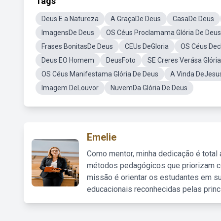
Tags
Deus E a Natureza
A GraçaDe Deus
CasaDe Deus
ImagensDe Deus
OS Céus Proclamama Glória De Deus
Frases BonitasDe Deus
CEUs DeGloria
OS Céus Dec
Deus EO Homem
DeusFoto
SE Creres Verása Glóri
OS Céus Manifestama Glória De Deus
A Vinda DeJesu
Imagem DeLouvor
NuvemDa Glória De Deus
Emelie
Como mentor, minha dedicação é total
métodos pedagógicos que priorizam co
missão é orientar os estudantes em su
educacionais reconhecidas pelas princ