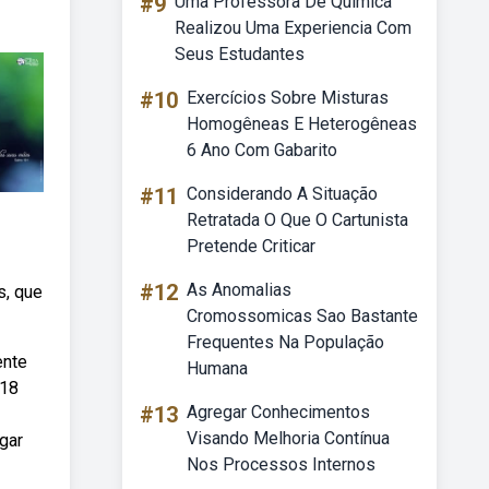
#9
Uma Professora De Quimica
Realizou Uma Experiencia Com
Seus Estudantes
#10
Exercícios Sobre Misturas
Homogêneas E Heterogêneas
6 Ano Com Gabarito
#11
Considerando A Situação
Retratada O Que O Cartunista
Pretende Criticar
#12
As Anomalias
s, que
Cromossomicas Sao Bastante
Frequentes Na População
ente
Humana
b18
#13
Agregar Conhecimentos
Visando Melhoria Contínua
gar
Nos Processos Internos