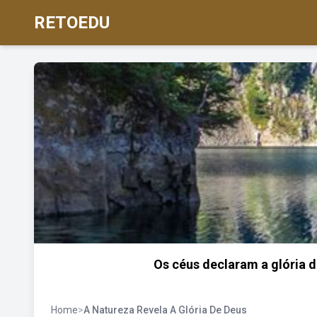
RETOEDU
Os céus declaram a glória 
Home
>
A Natureza Revela A Glória De Deus