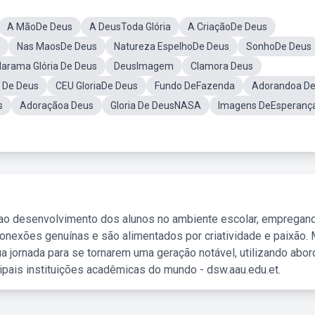
A MãoDe Deus
A DeusToda Glória
A CriaçãoDe Deus
Nas MaosDe Deus
Natureza EspelhoDe Deus
SonhoDe Deus
larama Glória De Deus
DeusImagem
Clamora Deus
a De Deus
CEU GloriaDe Deus
Fundo DeFazenda
Adorandoa D
s
Adoraçãoa Deus
Gloria De DeusNASA
Imagens DeEsperanç
 ao desenvolvimento dos alunos no ambiente escolar, empregan
nexões genuínas e são alimentados por criatividade e paixão. 
a jornada para se tornarem uma geração notável, utilizando abo
ipais instituições acadêmicas do mundo - dsw.aau.edu.et.