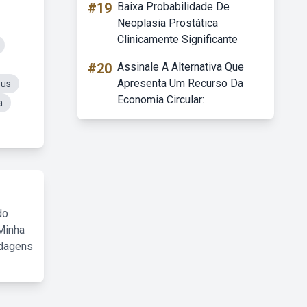
#19
Baixa Probabilidade De
Neoplasia Prostática
Clinicamente Significante
#20
Assinale A Alternativa Que
Apresenta Um Recurso Da
eus
Economia Circular:
a
do
Minha
rdagens