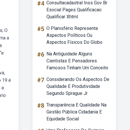
#4
Consultacadastral Inss Gov Br
Esocial Pages Qualificacao
Qualificar Xhtml
#5
O Planisfério Representa
s; O
Aspectos Políticos Ou
ama a
Aspectos Físicos Do Globo
a
“e
#6
Na Antiguidade Alguns
Cientistas E Pensadores
Famosos Tinham Um Conceito
va,
#7
Considerando Os Aspectos De
o 19 é
Qualidade E Produtividade
 a
Segundo Sprague Jr
rio
#8
Transparência E Qualidade Na
Gestão Pública Cidadania E
Equidade Social