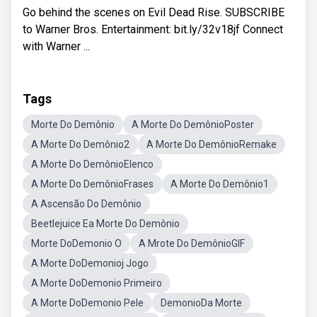
Go behind the scenes on Evil Dead Rise. SUBSCRIBE
to Warner Bros. Entertainment: bit.ly/32v18jf Connect
with Warner ...
Tags
Morte Do Demônio
A Morte Do DemônioPoster
A Morte Do Demônio2
A Morte Do DemônioRemake
A Morte Do DemônioElenco
A Morte Do DemônioFrases
A Morte Do Demônio1
A Ascensão Do Demônio
Beetlejuice Ea Morte Do Demônio
Morte DoDemonio O
A Mrote Do DemônioGIF
A Morte DoDemonioj Jogo
A Morte DoDemonio Primeiro
A Morte DoDemonio Pele
DemonioDa Morte