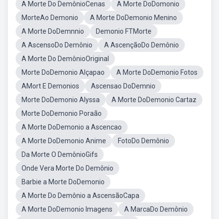
A Morte Do DemônioCenas
A Morte DoDomonio
MorteAo Demonio
A Morte DoDemonio Menino
A Morte DoDemnnio
Demonio FTMorte
A AscensoDo Demônio
A AscençãoDo Demônio
A Morte Do DemônioOriginal
Morte DoDemonio Alçapao
A Morte DoDemonio Fotos
AMort E Demonios
Ascensao DoDemnio
Morte DoDemonio Alyssa
A Morte DoDemonio Cartaz
Morte DoDemonio Poraão
A Morte DoDemonio a Ascencao
A Morte DoDemonio Anime
FotoDo Demônio
Da Morte O DemônioGifs
Onde Vera Morte Do Demônio
Barbie a Morte DoDemonio
A Morte Do Demônio a AscensãoCapa
A Morte DoDemonio Imagens
A MarcaDo Demônio