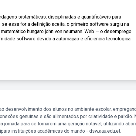
dagens sistemáticas, disciplinadas e quantificáveis para
 se essa for a definição aceita, o primeiro software surgiu na
lo matemático húngaro john von neumann. Web — o desemprego
dernidade software devido à automação e eficiência tecnológica.
 ao desenvolvimento dos alunos no ambiente escolar, empregan
nexões genuínas e são alimentados por criatividade e paixão. 
a jornada para se tornarem uma geração notável, utilizando abo
ipais instituições acadêmicas do mundo - dsw.aau.edu.et.