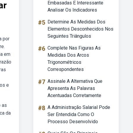
ar
Embasadas E Interessante
Analisar Os Indicadores
#5
Determine As Medidas Dos
Elementos Desconhecidos Nos
Seguintes Triângulos
a por
re.
#6
Complete Nas Figuras As
da em
Medidas Dos Arcos
 razão
Trigonométricos
Correspondentes
ras
#7
Assinale A Alternativa Que
dos e
Apresenta As Palavras
Acentuadas Corretamente
e as
#8
A Administração Salarial Pode
ica da
Ser Entendida Como O
Processo Desenvolvido