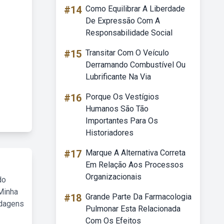
#14
Como Equilibrar A Liberdade
De Expressão Com A
Responsabilidade Social
#15
Transitar Com O Veículo
Derramando Combustível Ou
Lubrificante Na Via
#16
Porque Os Vestígios
Humanos São Tão
Importantes Para Os
Historiadores
#17
Marque A Alternativa Correta
Em Relação Aos Processos
Organizacionais
do
Minha
#18
Grande Parte Da Farmacologia
rdagens
Pulmonar Esta Relacionada
Com Os Efeitos