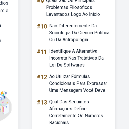
#9
Quais São Os Principais
dios
Problemas Filosóficos
are é
Levantados Logo Ao Início
a
#10
Nao Diferentemente Da
Sociologia Da Ciencia Politica
Ou Da Antropologia
e
#11
Identifique A Alternativa
Incorreta Nas Tratativas Da
Lei De Softwares.
#12
Ao Utilizar Fórmulas
Condicionais Para Expressar
Uma Mensagem Você Deve
#13
Qual Das Seguintes
Afirmações Define
Corretamente Os Números
Racionais