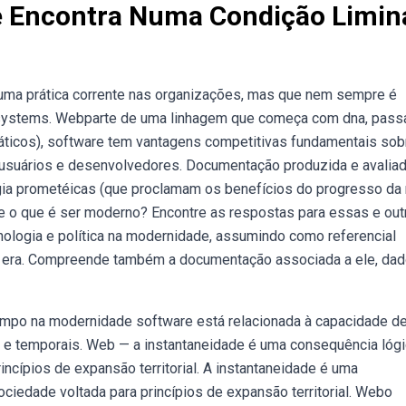
e Encontra Numa Condição Limin
uma prática corrente nas organizações, mas que nem sempre é
 systems. Webparte de uma linhagem que começa com dna, pass
státicos), software tem vantagens competitivas fundamentais sob
 usuários e desenvolvedores. Documentação produzida e avalia
ogia prometéicas (que proclamam os benefícios do progresso da
de o que é ser moderno? Encontre as respostas para essas e out
cnologia e política na modernidade, assumindo como referencial
e a era. Compreende também a documentação associada a ele, da
 tempo na modernidade software está relacionada à capacidade d
is e temporais. Web — a instantaneidade é uma consequência lóg
ncípios de expansão territorial. A instantaneidade é uma
ciedade voltada para princípios de expansão territorial. Webo