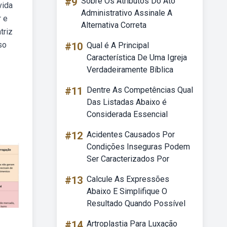
#9
Sobre Os Atributos Do Ato
vida
Administrativo Assinale A
r e
Alternativa Correta
triz
so
#10
Qual é A Principal
Característica De Uma Igreja
Verdadeiramente Bíblica
#11
Dentre As Competências Qual
Das Listadas Abaixo é
Considerada Essencial
#12
Acidentes Causados Por
Condições Inseguras Podem
Ser Caracterizados Por
#13
Calcule As Expressões
Abaixo E Simplifique O
Resultado Quando Possível
#14
Artroplastia Para Luxação