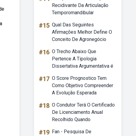
Recidivante Da Articulação
de
Temporomandibular
a
#15
Qual Das Seguintes
Afirmações Melhor Define O
Conceito De Agronegócio
#16
O Trecho Abaixo Que
Pertence A Tipologia
Dissertativa Argumentativa é
#17
O Score Prognostico Tem
Como Objetivo Compreender
A Evolução Esperada
#18
O Condutor Terá O Certificado
De Licenciamento Anual
Recolhido Quando
#19
Fan - Pesquisa De