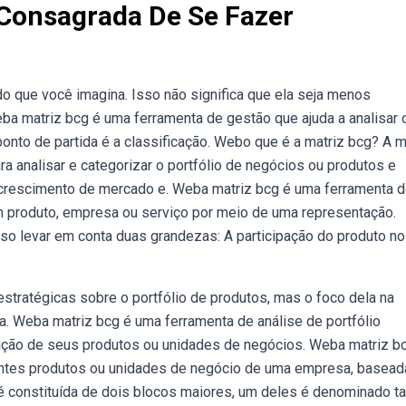
Consagrada De Se Fazer
 que você imagina. Isso não significa que ela seja menos
eba matriz bcg é uma ferramenta de gestão que ajuda a analisar 
onto de partida é a classificação. Webo que é a matriz bcg? A m
a analisar e categorizar o portfólio de negócios ou produtos e
crescimento de mercado e. Weba matriz bcg é uma ferramenta 
m produto, empresa ou serviço por meio de uma representação.
iso levar em conta duas grandezas: A participação do produto no
stratégicas sobre o portfólio de produtos, mas o foco dela na
. Weba matriz bcg é uma ferramenta de análise de portfólio
sição de seus produtos ou unidades de negócios. Weba matriz b
entes produtos ou unidades de negócio de uma empresa, basea
é constituída de dois blocos maiores, um deles é denominado t