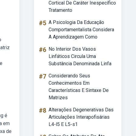
Cortical De Caráter Inespecífico
Tratamento
#5
A Psicologia Da Educação
Comportamentalista Considera
A Aprendizagem Como
o
atriz
#6
No Interior Dos Vasos
Linfáticos Circula Uma
de
Substância Denominada Linfa
#7
Considerando Seus
Conhecimentos Em
Características E Sintaxe De
Matrizes
#8
Alterações Degenerativas Das
cg é
Articulações Interapofisárias
da em
L4-l5 E L5-s1
axa de