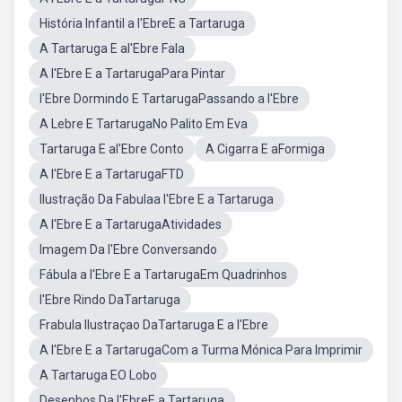
História Infantil a l'EbreE a Tartaruga
A Tartaruga E al'Ebre Fala
A l'Ebre E a TartarugaPara Pintar
l'Ebre Dormindo E TartarugaPassando a l'Ebre
A Lebre E TartarugaNo Palito Em Eva
Tartaruga E al'Ebre Conto
A Cigarra E aFormiga
A l'Ebre E a TartarugaFTD
Ilustração Da Fabulaa l'Ebre E a Tartaruga
A l'Ebre E a TartarugaAtividades
Imagem Da l'Ebre Conversando
Fábula a l'Ebre E a TartarugaEm Quadrinhos
l'Ebre Rindo DaTartaruga
Frabula Ilustraçao DaTartaruga E a l'Ebre
A l'Ebre E a TartarugaCom a Turma Mónica Para Imprimir
A Tartaruga EO Lobo
Desenhos Da l'EbreE a Tartaruga