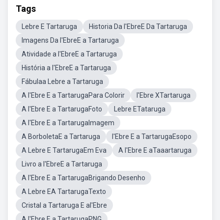
Tags
Lebre E Tartaruga
Historia Da l'EbreE Da Tartaruga
Imagens Da l'EbreE a Tartaruga
Atividade a l'EbreE a Tartaruga
História a l'EbreE a Tartaruga
Fábulaa Lebre a Tartaruga
A l'Ebre E a TartarugaPara Colorir
l'Ebre XTartaruga
A l'Ebre E a TartarugaFoto
Lebre ETataruga
A l'Ebre E a TartarugaImagem
A BorboletaE a Tartaruga
l'Ebre E a TartarugaEsopo
A Lebre E TartarugaEm Eva
A l'Ebre E aTaaartaruga
Livro a l'EbreE a Tartaruga
A l'Ebre E a TartarugaBrigando Desenho
A Lebre EA TartarugaTexto
Cristal a Tartaruga E al'Ebre
A l'Ebre E a TartarugaPNG