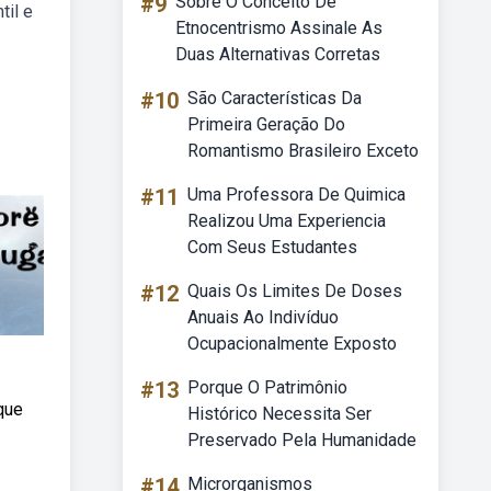
#9
Sobre O Conceito De
til e
Etnocentrismo Assinale As
Duas Alternativas Corretas
#10
São Características Da
Primeira Geração Do
Romantismo Brasileiro Exceto
#11
Uma Professora De Quimica
Realizou Uma Experiencia
Com Seus Estudantes
#12
Quais Os Limites De Doses
Anuais Ao Indivíduo
Ocupacionalmente Exposto
#13
Porque O Patrimônio
 que
Histórico Necessita Ser
Preservado Pela Humanidade
#14
Microrganismos