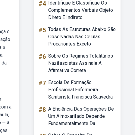
#4
Identifique E Classifique Os
Complementos Verbais Objeto
Direto E Indireto
#5
Todas As Estruturas Abaixo São
nça e
Observadas Nas Células
cação
Procariontes Exceto
e a
a.
#6
Sobre Os Regimes Totalitários
r da
Nazifascistas Assinale A
Afirmativa Correta
#7
Escola De Formação
Profissional Enfermeira
Sanitarista Francisca Saavedra
a
 com a
#8
A Eficiência Das Operações De
aula,
Um Almoxarifado Depende
b — a
Fundamentalmente Da
nças