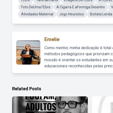
l'Ebre
TarefaInfantil
Imagens De l'Ebre
A l'EbreE
Foto DeUma l'Ebre
A Cigarra E aFormiga Desenho
V
Atividades Maternal
Jogo Heuristico
Boitata Lenda
Emelie
Como mentor, minha dedicação é total
métodos pedagógicos que priorizam co
missão é orientar os estudantes em su
educacionais reconhecidas pelas princ
Related Posts