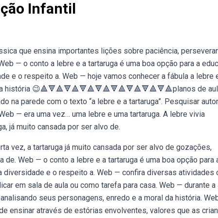
ção Infantil
ássica que ensina importantes lições sobre paciência, persevera
 Web — o conto a lebre e a tartaruga é uma boa opção para a edu
ade e o respeito a. Web — hoje vamos conhecer a fábula a lebre 
l da história 😉🔺🔻🔺🔻🔺🔻🔺🔻🔺🔻🔺🔻🔺🔻🔺🔻🔺planos de aul
do na parede com o texto “a lebre e a tartaruga”. Pesquisar auto
. Web — era uma vez… uma lebre e uma tartaruga. A lebre vivia
ga, já muito cansada por ser alvo de.
rta vez, a tartaruga já muito cansada por ser alvo de gozações,
ra de. Web — o conto a lebre e a tartaruga é uma boa opção para 
a diversidade e o respeito a. Web — confira diversas atividades
plicar em sala de aula ou como tarefa para casa. Web — durante a 
a”, analisando seus personagens, enredo e a moral da história. We
o de ensinar através de estórias envolventes, valores que as cria