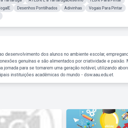
 a Tartaruga
A l'Ebre E a TartarugaDesenho
l'Ebre Para Pintar
ogalE
Desenhos Pontilhados
Adivinhas
Vogais Para Pintar
 ao desenvolvimento dos alunos no ambiente escolar, empregan
nexões genuínas e são alimentados por criatividade e paixão. 
a jornada para se tornarem uma geração notável, utilizando abo
ipais instituições acadêmicas do mundo - dsw.aau.edu.et.