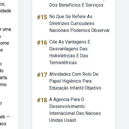
po,
Dos Benefícios E Serviços
vidade
#15
No Que Se Refere As
Diretrizes Curriculares
ar uma
Nacionais Podemos Observar
A
#16
Cite As Vantagens E
 come
Desvantagens Das
de
Hidrelétricas E Das
Termelétricas
o
do.
#17
Atividades Com Rolo De
rta.
Papel Higiênico Para
como
Educação Infantil Objetivo
#18
A Agencia Para O
o
Desenvolvimento
Internacional Das Nacoes
Web —
Unidas Usaid
 aos