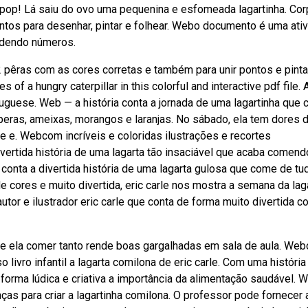
pop! Lá saiu do ovo uma pequenina e esfomeada lagartinha. Cor
ntos para desenhar, pintar e folhear. Webo documento é uma ati
ondendo números.
e 2 pêras com as cores corretas e também para unir pontos e pint
of a hungry caterpillar in this colorful and interactive pdf file. 
ortuguese. Web — a história conta a jornada de uma lagartinha que
ras, ameixas, morangos e laranjas. No sábado, ela tem dores 
 e. Webcom incríveis e coloridas ilustrações e recortes
divertida história de uma lagarta tão insaciável que acaba comend
 conta a divertida história de uma lagarta gulosa que come de tu
e cores e muito divertida, eric carle nos mostra a semana da laga
utor e ilustrador eric carle que conta de forma muito divertida 
e ela comer tanto rende boas gargalhadas em sala de aula. Web
livro infantil a lagarta comilona de eric carle. Com uma história
e forma lúdica e criativa a importância da alimentação saudável. 
ças para criar a lagartinha comilona. O professor pode fornecer