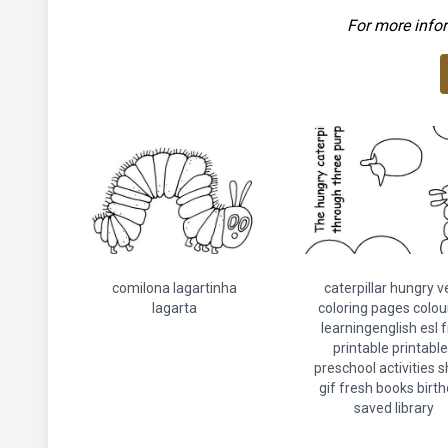
For more infor
comilona lagartinha
caterpillar hungry v
lagarta
coloring pages colou
learningenglish esl f
printable printabl
preschool activities 
gif fresh books birt
saved library