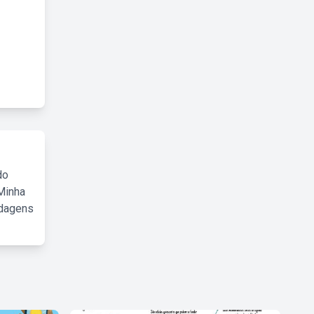
do
Minha
rdagens