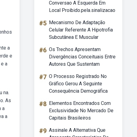
Conversao A Esquerda Em
Local Proibido.pela.sinalizacao
#5
Mecanismo De Adaptação
Celular Referente A Hipotrofia
senhos
Subcutânea E Muscular
nte a
#6
Os Trechos Apresentam
erde e
Divergências Conceituais Entre
 e a
Autores Que Sustentam
#7
O Processo Registrado No
Gráfico Gerou A Seguinte
Consequência Demográfica
u na.
o. As
#8
Elementos Encontrados Com
m a
Exclusividade No Mercado De
va a
Capitais Brasileiros
#9
Assinale A Alternativa Que