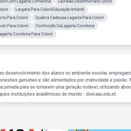
olorirCom Lagarta Comelona
Lacraias DesenhoPara Colorir
lorir
Largata Para ColorirEducação Infantil
ta Para Colorir
Quabra Cadeçaa Lagarta Para Colorir
ulo Para Colorir
Confecção DaLagarta Comilona
Lagarta Comilona Para Colorir
 ao desenvolvimento dos alunos no ambiente escolar, empregan
nexões genuínas e são alimentados por criatividade e paixão. 
a jornada para se tornarem uma geração notável, utilizando abo
ipais instituições acadêmicas do mundo - dsw.aau.edu.et.