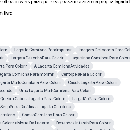
e olhos móveis para que eles possam criar a sua própria lagartin
 livro.
orir
Lagarta Comilona ParaImprimir
Imagem DeLagarta Para Col
rir
Largata DesenhoPara Colorir
Lagartinha Comilona Para Colori
ta Para Colorir
A Lagarta ComilonaAtividades
Lagarta Comilona ParaImprimir
CentopeiaPara Colorir
garta MuitoComilona Para Colorir
CasuloLagarta Para Colorir
ascendo
Uma Lagarta MuitComilona Para Colorir
Quebra CabecaLagarta Para Colorir
LargatãoPara Colorir
Sequência Didáticaa Lagarta Comilona
Comilona
CamilaComilona Para Colorir
 Colorir aMorte Da Lagarta
Desenhos InfantisPara Colorir