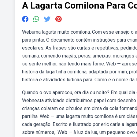
A Lagarta Comilona Para Co
Webuma lagarta muito comilona. Com esse ensejo o au
para pintar. O documento contém instruções para cria
escolares. As frases são curtas e repetitivas, pedindo
semana, comendo maçãs, peras, ameixas, morangos e 
se sente melhor, não tendo mais fome. Web — apresen
história da lagartinha comilona, adaptada por mim, p
história e atividades lúdicas para. Como é o nome da 
Quando o ovo apareceu, era dia ou noite? Em qual dia 
Webnesta atividade distribuímos papel com desenho d
crianças colaram os círculos em cima da cola formando
partilha. Web — uma lagarta muito comilona é um clás
cada geração. Escrito e ilustrado por eric carle a la
sobre números,. Web — à luz da lua, um pequeno ovo 