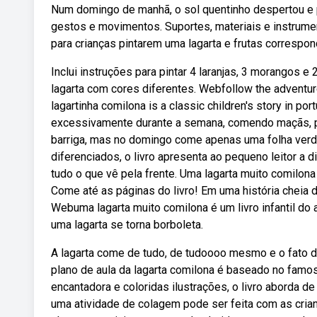
Num domingo de manhã, o sol quentinho despertou e 
gestos e movimentos. Suportes, materiais e instrume
para crianças pintarem uma lagarta e frutas corresp
Inclui instruções para pintar 4 laranjas, 3 morangos 
lagarta com cores diferentes. Webfollow the adventures 
lagartinha comilona is a classic children's story in p
excessivamente durante a semana, comendo maçãs, pe
barriga, mas no domingo come apenas uma folha verde
diferenciados, o livro apresenta ao pequeno leitor a 
tudo o que vê pela frente. Uma lagarta muito comilona
Come até as páginas do livro! Em uma história cheia d
Webuma lagarta muito comilona é um livro infantil do a
uma lagarta se torna borboleta.
A lagarta come de tudo, de tudoooo mesmo e o fato d
plano de aula da lagarta comilona é baseado no famoso 
encantadora e coloridas ilustrações, o livro aborda d
uma atividade de colagem pode ser feita com as crian