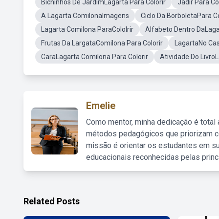
Bichinhos De JardimLagarta Para Colorir
Jadir Para C
A Lagarta ComilonaImagens
Ciclo Da BorboletaPara Co
Lagarta Comilona ParaCololrir
Alfabeto Dentro DaLagar
Frutas Da LargataComilona Para Colorir
LagartaNo Cas
CaraLagarta Comilona Para Colorir
Atividade Do Livro
Emelie
Como mentor, minha dedicação é total
métodos pedagógicos que priorizam co
missão é orientar os estudantes em su
educacionais reconhecidas pelas princ
Related Posts