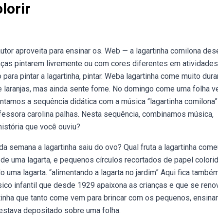
lorir
tor aproveita para ensinar os. Web — a lagartinha comilona de
nças pintarem livremente ou com cores diferentes em atividades
 para pintar a lagartinha, pintar. Weba lagartinha come muito dura
laranjas, mas ainda sente fome. No domingo come uma folha v
tamos a sequência didática com a música “lagartinha comilona”
rofessora carolina palhas. Nesta sequência, combinamos música,
história que você ouviu?
da semana a lagartinha saiu do ovo? Qual fruta a lagartinha come
e uma lagarta, e pequenos círculos recortados de papel colorid
 uma lagarta. “alimentando a lagarta no jardim” Aqui fica també
sico infantil que desde 1929 apaixona as crianças e que se reno
gartinha que tanto come vem para brincar com os pequenos, ensinar
estava depositado sobre uma folha.