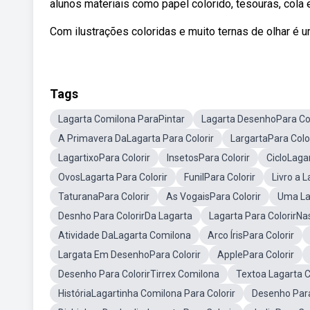
alunos materiais como papel colorido, tesouras, cola 
Com ilustrações coloridas e muito ternas de olhar é um
Tags
Lagarta Comilona ParaPintar
Lagarta DesenhoPara Col
A Primavera DaLagarta Para Colorir
LargartaPara Colo
LagartixoPara Colorir
InsetosPara Colorir
CicloLagar
OvosLagarta Para Colorir
FunilPara Colorir
Livro a 
TaturanaPara Colorir
As VogaisPara Colorir
Uma La
Desnho Para ColorirDa Lagarta
Lagarta Para ColorirN
Atividade DaLagarta Comilona
Arco ÍrisPara Colorir
Largata Em DesenhoPara Colorir
ApplePara Colorir
Desenho Para ColorirTirrex Comilona
Textoa Lagarta 
HistóriaLagartinha Comilona Para Colorir
Desenho Para