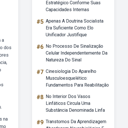
Estratégico Conforme Suas
Capacidades Internas
#5
Apenas A Doutrina Socialista
Era Suficiente Como Elo
Unificador Justifique
 a
#6
No Processo De Sinalização
ão dos
Celular Independentemente Da
tores
Natureza Do Sinal
cia,
o
#7
Cinesiologia Do Aparelho
Musculoesquelético:
os
Fundamentos Para Reabilitação
#8
No Interior Dos Vasos
Linfáticos Circula Uma
s.
Substância Denominada Linfa
s na
#9
Transtornos Da Aprendizagem
omo