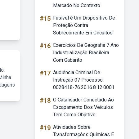
Marcado No Contexto
#15
Fusível é Um Dispositivo De
Proteção Contra
Sobrecorrente Em Circuitos
#16
Exercícios De Geografia 7 Ano
Industrialização Brasileira
Com Gabarito
do
#17
Audiência Criminal De
Minha
Instrução 07 Processo:
rdagens
0028418-76.2016.8.12.0001
#18
O Catalisador Conectado Ao
Escapamento Dos Veículos
Tem Como Objetivo
#19
Atividades Sobre
Transformações Químicas E