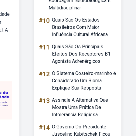
Abordagem Neurobiológica E
Multidisciplinar
idade
#10
Quais São Os Estados
e
Brasileiros Com Maior
l. A
Influência Cultural Africana
#11
Quais São Os Principais
Efeitos Dos Receptores B1
Agonista Adrenérgicos
#12
O Sistema Costeiro-marinho é
Considerado Um Bioma
Explique Sua Resposta
#13
Assinale A Alternativa Que
Mostra Uma Prática De
Intolerância Religiosa
#14
O Governo Do Presidente
Juscelino Kubitschek Ficou