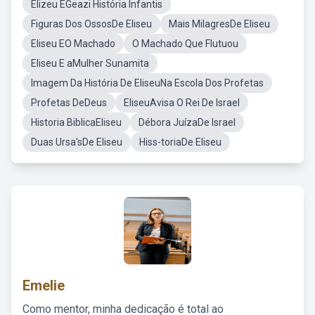
Elizeu EGeazi História Infantis
Figuras Dos OssosDe Eliseu
Mais MilagresDe Eliseu
Eliseu EO Machado
O Machado Que Flutuou
Eliseu E aMulher Sunamita
Imagem Da História De EliseuNa Escola Dos Profetas
Profetas DeDeus
EliseuAvisa O Rei De Israel
Historia BiblicaEliseu
Débora JuízaDe Israel
Duas Ursa'sDe Eliseu
Hiss-toriaDe Eliseu
Emelie
Como mentor, minha dedicação é total ao