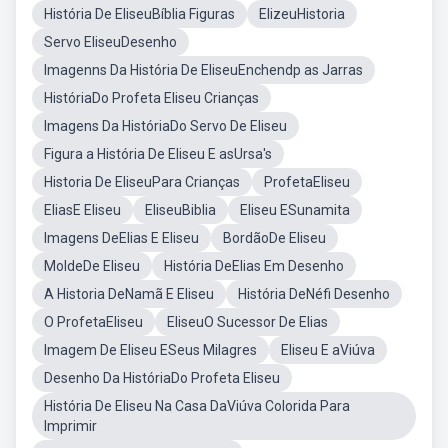
História De EliseuBíblia Figuras
ElizeuHistoria
Servo EliseuDesenho
Imagenns Da História De EliseuEnchendp as Jarras
HistóriaDo Profeta Eliseu Crianças
Imagens Da HistóriaDo Servo De Eliseu
Figura a História De Eliseu E asUrsa's
Historia De EliseuPara Crianças
ProfetaEliseu
EliasE Eliseu
EliseuBiblia
Eliseu ESunamita
Imagens DeElias E Eliseu
BordãoDe Eliseu
MoldeDe Eliseu
História DeElias Em Desenho
A Historia DeNamã E Eliseu
História DeNéfi Desenho
O ProfetaEliseu
EliseuO Sucessor De Elias
Imagem De Eliseu ESeus Milagres
Eliseu E aViúva
Desenho Da HistóriaDo Profeta Eliseu
História De Eliseu Na Casa DaViúva Colorida Para
Imprimir