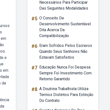
Necessários Para Participar
Das Seguintes Modalidades
#5
O Conceito De
Desenvolvimento Sustentável
cursos
Dita Acerca Da
do
Compatibilização
o em
tão
#6
Eram Sofridos Pelos Escravos
ços.
Quando Seus Senhores Não
Estavam Satisfeitos
de e
ue
#7
Educação Nunca Foi Despesa.
ão em
Sempre Foi Investimento Com
ntada
Retorno Garantido
s da
#8
A Doutrina Trabalhista Utiliza
Termos Distintos Para Extinção
iência
Do Contrato
 da