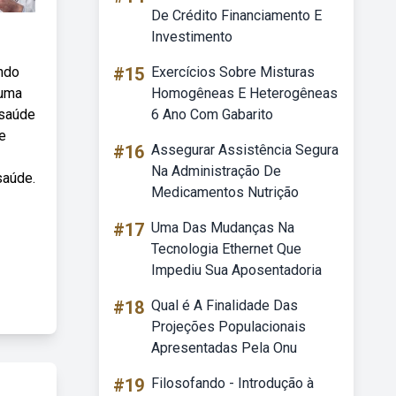
De Crédito Financiamento E
Investimento
ando
#15
Exercícios Sobre Misturas
 uma
Homogêneas E Heterogêneas
 saúde
6 Ano Com Gabarito
e
#16
Assegurar Assistência Segura
Na Administração De
saúde.
Medicamentos Nutrição
#17
Uma Das Mudanças Na
Tecnologia Ethernet Que
Impediu Sua Aposentadoria
#18
Qual é A Finalidade Das
Projeções Populacionais
Apresentadas Pela Onu
#19
Filosofando - Introdução à