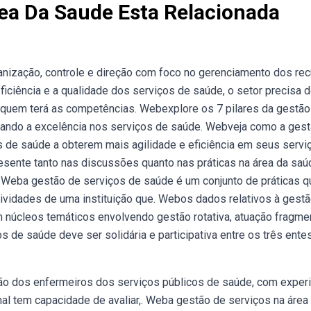
ea Da Saude Esta Relacionada
anização, controle e direção com foco no gerenciamento dos re
eficiência e a qualidade dos serviços de saúde, o setor precisa 
le quem terá as competências. Webexplore os 7 pilares da gestã
ionando a excelência nos serviços de saúde. Webveja como a ges
es de saúde a obterem mais agilidade e eficiência em seus servi
esente tanto nas discussões quanto nas práticas na área da saú
de. Weba gestão de serviços de saúde é um conjunto de práticas q
tividades de uma instituição que. Webos dados relativos à gest
 núcleos temáticos envolvendo gestão rotativa, atuação fragme
 de saúde deve ser solidária e participativa entre os três ente
ção dos enfermeiros dos serviços públicos de saúde, com exper
nal tem capacidade de avaliar,. Weba gestão de serviços na área