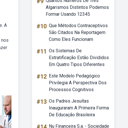
#9
Quantos Numeros De Tres
Algarismos Distintos Podemos
Formar Usando 12345
e. A
#10
Que Métodos Contraceptivos
São Citados Na Reportagem
Como Eles Funcionam
a nos
azer
#11
Os Sistemas De
Estratificação Estão Divididos
Em Quatro Tipos Diferentes
#12
Este Modelo Pedagógico
Privilegia A Perspectiva Dos
Processos Cognitivos
#13
Os Padres Jesuítas
Inauguraram A Primeira Forma
De Educação Brasileira
#14
Nu Financeira S.a. - Sociedade