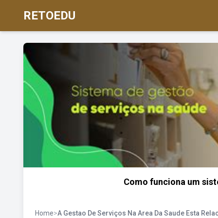
RETOEDU
Como funciona um sist
Home
>
A Gestao De Serviços Na Area Da Saude Esta Rela