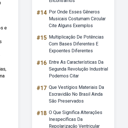
Encontramos
m
#14
Por Onde Esses Gêneros
Musicais Costumam Circular
Cite Alguns Exemplos
os e
#15
Multiplicação De Potências
s
Com Bases Diferentes E
Expoentes Diferentes
o
#16
Entre As Características Da
as,
Segunda Revolução Industrial
uma
Podemos Citar
#17
Que Vestígios Materiais Da
Escravidão No Brasil Ainda
São Preservados
#18
O Que Significa Alterações
Inespecíficas Da
Repolarização Ventricular