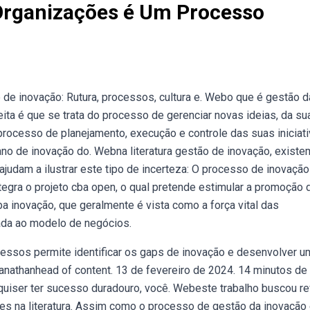
Organizações é Um Processo
 de inovação: Rutura, processos, cultura e. Webo que é gestão d
ita é que se trata do processo de gerenciar novas ideias, da su
processo de planejamento, execução e controle das suas iniciat
ano de inovação do. Webna literatura gestão de inovação, existe
ajudam a ilustrar este tipo de incerteza: O processo de inovaçã
egra o projeto cba open, o qual pretende estimular a promoção 
a inovação, que geralmente é vista como a força vital das
ada ao modelo de negócios.
essos permite identificar os gaps de inovação e desenvolver u
nathanhead of content. 13 de fevereiro de 2024. 14 minutos de
quiser ter sucesso duradouro, você. Webeste trabalho buscou re
es na literatura. Assim como o processo de gestão da inovação