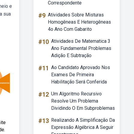
Correspondente
meio e
 a sua
#9
Atividades Sobre Misturas
Homogêneas E Heterogêneas
4o Ano Com Gabarito
#10
Atividades De Matematica 3
Ano Fundamental Problemas
Adição E Subtração
#11
Ao Candidato Aprovado Nos
Exames De Primeira
Habilitação Será Conferida
#12
Um Algoritmo Recursivo
Resolve Um Problema
Dividindo O Em Subproblemas
#13
Realizando A Simplificação Da
ite
Expressão Algébrica A Seguir
de.