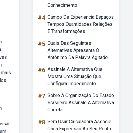
Conhecimento
#4
Campo De Experiencia Espaços
Tempos Quantidades Relações
E Transformações
a
#5
Quais Das Seguintes
a
Alternativas Apresenta O
ivas
Antônimo Da Palavra Agitado
m
#6
Assinale A Alternativa Que
o mais
Mostra Uma Situação Que
dos
Configura Impedimento
#7
Sobre A Organização Do Estado
Brasileiro Assinale A Alternativa
m
Correta
#8
Sem Usar Calculadora Associe
visar
Cada Expressão Ao Seu Ponto
 em