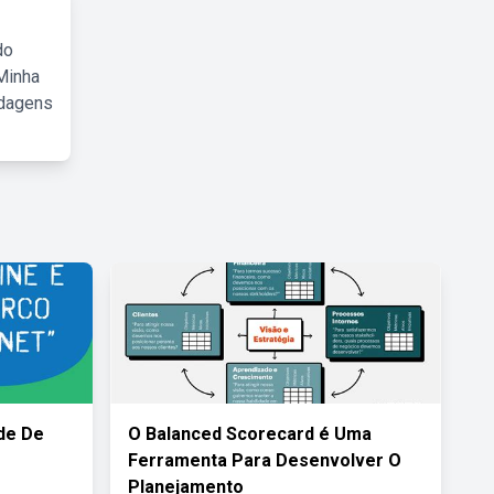
do
Minha
rdagens
de De
O Balanced Scorecard é Uma
Ferramenta Para Desenvolver O
Planejamento