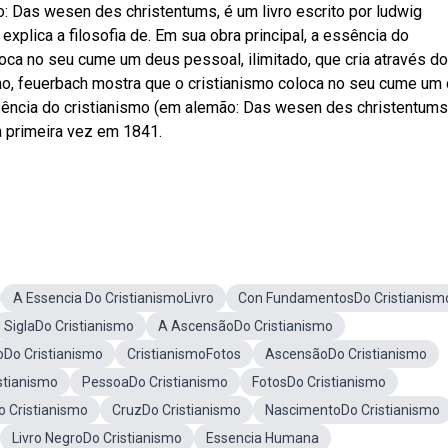
: Das wesen des christentums, é um livro escrito por ludwig
xplica a filosofia de. Em sua obra principal, a essência do
loca no seu cume um deus pessoal, ilimitado, que cria através do
ismo, feuerbach mostra que o cristianismo coloca no seu cume um
ssência do cristianismo (em alemão: Das wesen des christentums
a primeira vez em 1841.
A Essencia Do CristianismoLivro
Con FundamentosDo Cristianism
SiglaDo Cristianismo
A AscensãoDo Cristianismo
oDo Cristianismo
CristianismoFotos
AscensãoDo Cristianismo
stianismo
PessoaDo Cristianismo
FotosDo Cristianismo
 Cristianismo
CruzDo Cristianismo
NascimentoDo Cristianismo
Livro NegroDo Cristianismo
Essencia Humana