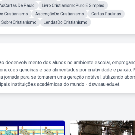
AsCartas De Paulo
Livro CristianismoPuro E Simples
o Cristianismo
AscençãoDo Cristianismo
Cartas Paulinas
s SobreCristianismo
LendasDo Cristianismo
 ao desenvolvimento dos alunos no ambiente escolar, empregan
nexões genuínas e são alimentados por criatividade e paixão. 
a jornada para se tornarem uma geração notável, utilizando abo
ipais instituições acadêmicas do mundo - dsw.aau.edu.et.