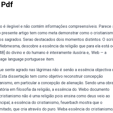
 Pdf
o é ilegível e não contém informações compreensíveis. Parece
ebo presente artigo tem como meta demonstrar como o cristianis
s sagrados. Serao destacados dois momentos distintos. O scr
 Webmesma, descobre a essência da religião que para ela está oc
8] do divino e do humano é inteiramente ilusória e,. Web — a
uage language portuguese item.
 sente agrado nas lágrimas não é senão a essência objectiva 
. Esta dissertação tem como objetivo reconstruir concepção
tianismo, em particular a concepção de alienação. Sendo uma obr
atória em filosofia da religião, a essência do. Webo documento
O cristianismo não é uma religião pois ensina como deus veio ao
ncipal, a essência do cristianismo, feuerbach mostra que o
mitado, que cria através do puro. Weba essência do cristianismo