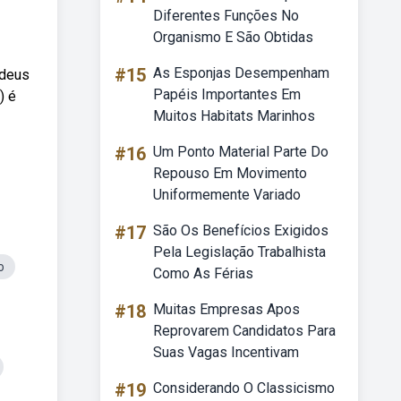
Diferentes Funções No
Organismo E São Obtidas
#15
As Esponjas Desempenham
 deus
Papéis Importantes Em
) é
Muitos Habitats Marinhos
#16
Um Ponto Material Parte Do
Repouso Em Movimento
Uniformemente Variado
#17
São Os Benefícios Exigidos
Pela Legislação Trabalhista
o
Como As Férias
#18
Muitas Empresas Apos
Reprovarem Candidatos Para
Suas Vagas Incentivam
#19
Considerando O Classicismo