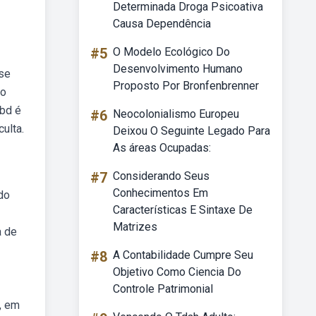
Determinada Droga Psicoativa
Causa Dependência
#5
O Modelo Ecológico Do
Desenvolvimento Humano
 se
Proposto Por Bronfenbrenner
mo
ibd é
#6
Neocolonialismo Europeu
ulta.
Deixou O Seguinte Legado Para
As áreas Ocupadas:
#7
Considerando Seus
Conhecimentos Em
do
Características E Sintaxe De
Matrizes
a de
#8
A Contabilidade Cumpre Seu
Objetivo Como Ciencia Do
Controle Patrimonial
, em