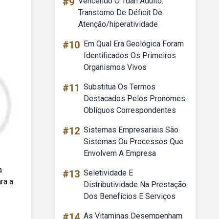
#9
Vencendo O Tdah Adulto:
Transtorno De Déficit De
Atenção/hiperatividade
#10
Em Qual Era Geológica Foram
Identificados Os Primeiros
Organismos Vivos
#11
Substitua Os Termos
Destacados Pelos Pronomes
Oblíquos Correspondentes
#12
Sistemas Empresariais São
Sistemas Ou Processos Que
Envolvem A Empresa
a
#13
Seletividade E
ra a
Distributividade Na Prestação
Dos Benefícios E Serviços
#14
As Vitaminas Desempenham