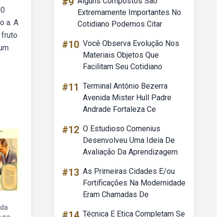
#9
Alguns Compostos São
00
Extremamente Importantes No
o a. A
Cotidiano Podemos Citar
 fruto
#10
Você Observa Evolução Nos
 um
Materiais Objetos Que
Facilitam Seu Cotidiano
#11
Terminal Antônio Bezerra
Avenida Mister Hull Padre
Andrade Fortaleza Ce
#12
O Estudioso Comenius
Desenvolveu Uma Ideia De
Avaliação Da Aprendizagem
#13
As Primeiras Cidades E/ou
Fortificações Na Modernidade
Eram Chamadas De
 da
#14
Técnica E Etica Completam Se