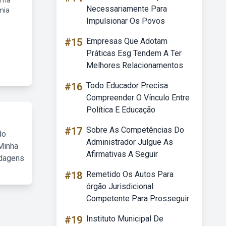
n na
Necessariamente Para
mia
Impulsionar Os Povos
#15
Empresas Que Adotam
Práticas Esg Tendem A Ter
Melhores Relacionamentos
#16
Todo Educador Precisa
Compreender O Vínculo Entre
Política E Educação
#17
Sobre As Competências Do
do
Administrador Julgue As
Minha
Afirmativas A Seguir
rdagens
#18
Remetido Os Autos Para
órgão Jurisdicional
Competente Para Prosseguir
#19
Instituto Municipal De