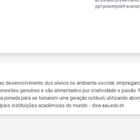
do estado presentatio
ppt powerpoint econo
 ao desenvolvimento dos alunos no ambiente escolar, empregan
nexões genuínas e são alimentados por criatividade e paixão. 
a jornada para se tornarem uma geração notável, utilizando abo
ipais instituições acadêmicas do mundo - dsw.aau.edu.et.