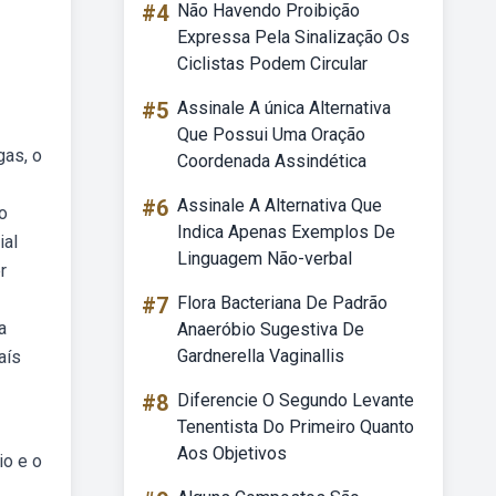
#4
Não Havendo Proibição
Expressa Pela Sinalização Os
Ciclistas Podem Circular
#5
Assinale A única Alternativa
Que Possui Uma Oração
gas, o
Coordenada Assindética
#6
Assinale A Alternativa Que
o
Indica Apenas Exemplos De
ial
Linguagem Não-verbal
r
#7
Flora Bacteriana De Padrão
a
Anaeróbio Sugestiva De
Gardnerella Vaginallis
aís
#8
Diferencie O Segundo Levante
Tenentista Do Primeiro Quanto
Aos Objetivos
io e o